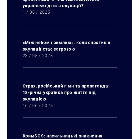
українські діти в окупації?
1 / 08 / 2025
«Між небом і землею»: коли спротив в
окупації стає загрозою
23 / 05 / 2025
Страх, російський гімн та пропаганда:
18-річна українка про життя під
окупацією
16 / 06 / 2025
КримSOS: насильницькі зникнення