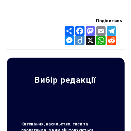
Поділитись
Share
Facebook
Mastodon
Email
Telegr
Messenger
Diigo
X
WhatsApp
Reddit
Вибір редакції
Катування, насильство, тиск та
пропаганда: з чим зіштовхуються