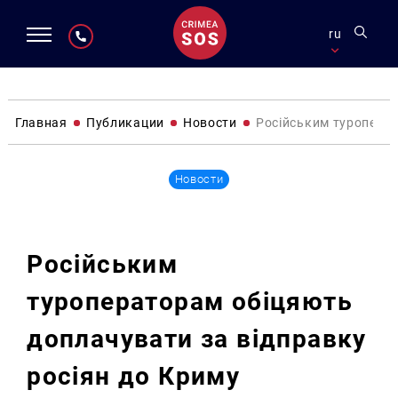
ru
Главная
Публикации
Новости
Російським туроперат
Новости
Російським
туроператорам обіцяють
доплачувати за відправку
росіян до Криму