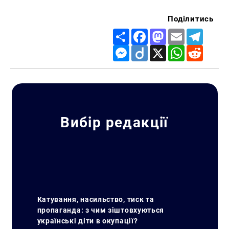
Поділитись
Share
Facebook
Mastodon
Email
Telegr
Messenger
Diigo
X
WhatsApp
Reddit
Вибір редакції
Катування, насильство, тиск та
пропаганда: з чим зіштовхуються
українські діти в окупації?