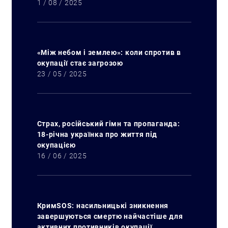
1 / 08 / 2025
«Між небом і землею»: коли спротив в
окупації стає загрозою
23 / 05 / 2025
Страх, російський гімн та пропаганда:
18-річна українка про життя під
Искать:
окупацією
16 / 06 / 2025
КримSOS: насильницькі зникнення
завершуються смертю найчастіше для
активних противників окупації