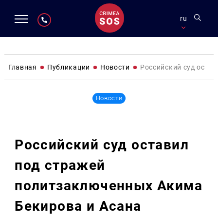
ru
Главная
Публикации
Новости
Российский суд оста
Новости
Российский суд оставил
под стражей
политзаключенных Акима
Бекирова и Асана