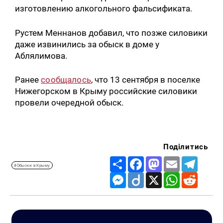
изготовлению алкогольного фальсификата.
Рустем Меннанов добавил, что позже силовики
даже извинились за обыск в доме у
Аблялимова.
Ранее
сообщалось
, что 13 сентября в поселке
Нижегорском в Крыму российские силовики
провели очередной обыск.
Поділитись
Share
Facebook
Mastodon
Email
Telegr
#Обыски в Крыму
Messenger
Diigo
X
WhatsApp
Reddit