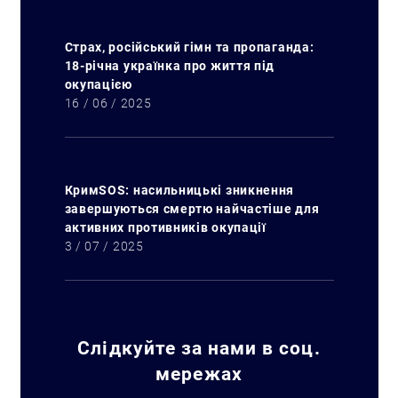
Страх, російський гімн та пропаганда:
18-річна українка про життя під
окупацією
16 / 06 / 2025
КримSOS: насильницькі зникнення
завершуються смертю найчастіше для
активних противників окупації
3 / 07 / 2025
Слідкуйте за нами в соц.
Искать:
мережах