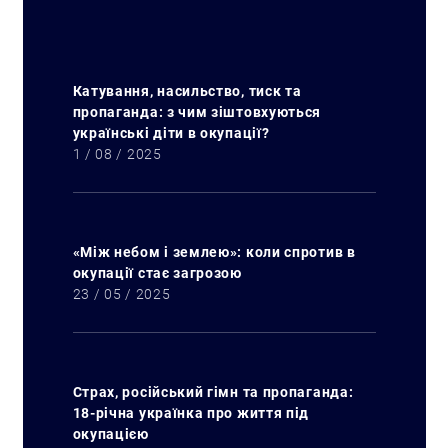
Катування, насильство, тиск та
пропаганда: з чим зіштовхуються
українські діти в окупації?
1 / 08 / 2025
«Між небом і землею»: коли спротив в
окупації стає загрозою
23 / 05 / 2025
Страх, російський гімн та пропаганда:
18-річна українка про життя під
окупацією