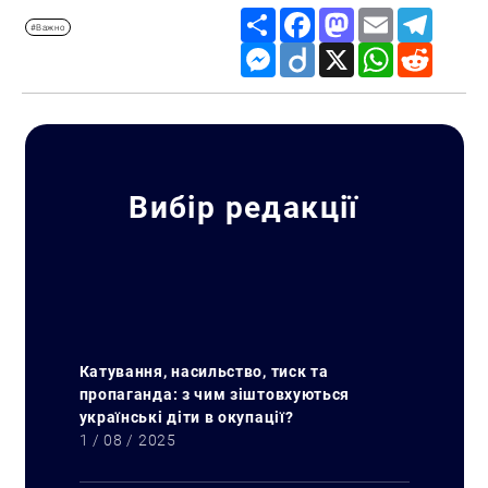
Share
Facebook
Mastodon
Email
Telegr
#Важно
Messenger
Diigo
X
WhatsApp
Reddit
Вибір редакції
Катування, насильство, тиск та
пропаганда: з чим зіштовхуються
українські діти в окупації?
1 / 08 / 2025