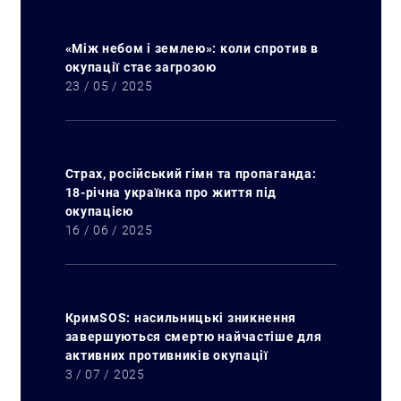
«Між небом і землею»: коли спротив в
окупації стає загрозою
23 / 05 / 2025
Страх, російський гімн та пропаганда:
18-річна українка про життя під
окупацією
16 / 06 / 2025
КримSOS: насильницькі зникнення
завершуються смертю найчастіше для
активних противників окупації
3 / 07 / 2025