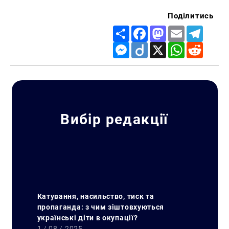
Поділитись
Share
Facebook
Mastodon
Email
Telegr
Messenger
Diigo
X
WhatsApp
Reddit
Вибір редакції
Катування, насильство, тиск та
пропаганда: з чим зіштовхуються
українські діти в окупації?
1 / 08 / 2025