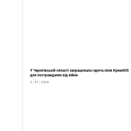
У Чернігівській області запрацювала гаряча лінія КримSOS
для постраждалих від війни
2 / 07 / 2026