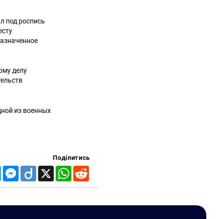
л под роспись
есту
назначенное
ому делу
тельств
дной из военных
Поділитись
Telegram
Messenger
Diigo
X
WhatsApp
Reddit