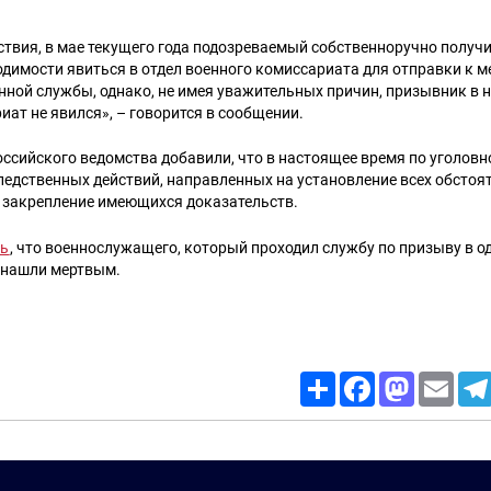
твия, в мае текущего года подозреваемый собственноручно получи
одимости явиться в отдел военного комиссариата для отправки к м
ной службы, однако, не имея уважительных причин, призывник в 
иат не явился», – говорится в сообщении.
оссийского ведомства добавили, что в настоящее время по уголовн
ледственных действий, направленных на установление всех обстоя
 закрепление имеющихся доказательств.
сь
, что военнослужащего, который проходил службу по призыву в о
, нашли мертвым.
Share
Facebook
Mastodon
Email