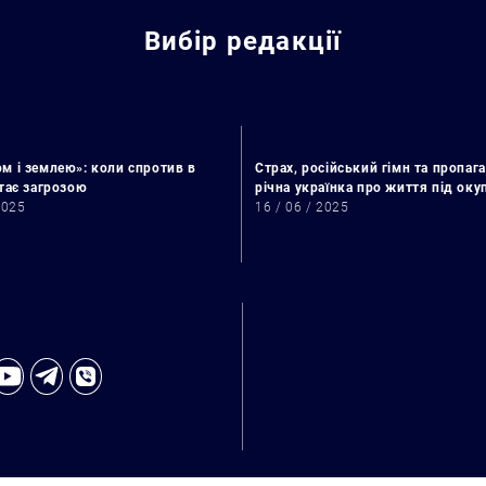
Вибір редакції
м і землею»: коли спротив в
Страх, російський гімн та пропага
стає загрозою
річна українка про життя під ок
2025
16 / 06 / 2025