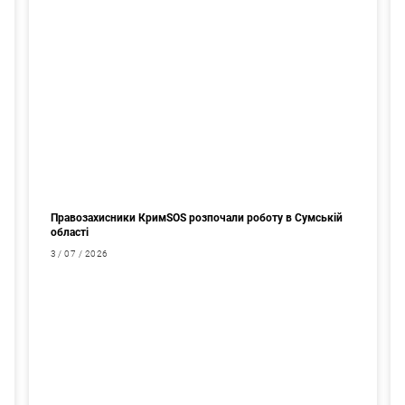
Правозахисники КримSOS розпочали роботу в Сумській
області
3 / 07 / 2026