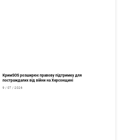
КримSOS розширює правову підтримку для
постраждалих від війни на Херсонщині
9 / 07 / 2026