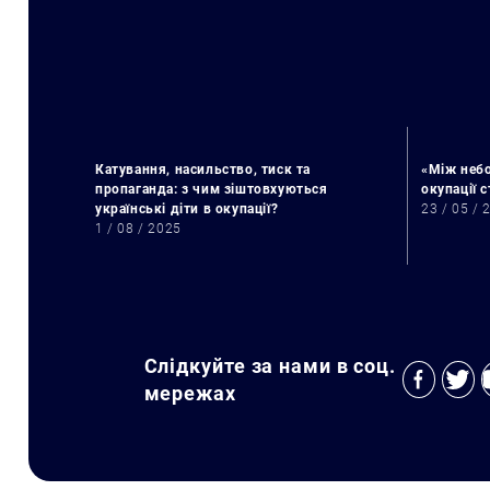
Катування, насильство, тиск та
«Між небо
пропаганда: з чим зіштовхуються
окупації 
українські діти в окупації?
23 / 05 / 
1 / 08 / 2025
Слідкуйте за нами в соц.
мережах