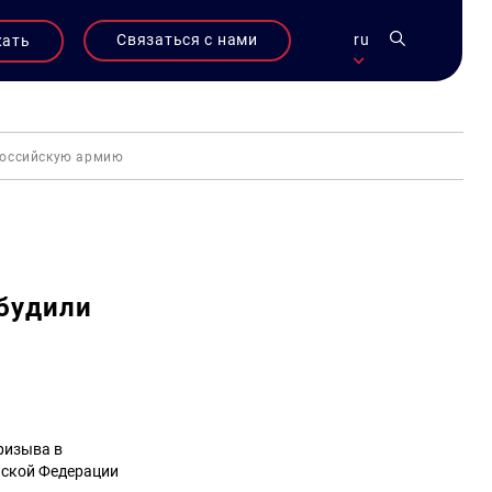
Связаться с нами
ru
жать
 российскую армию
будили
ризыва в
йской Федерации