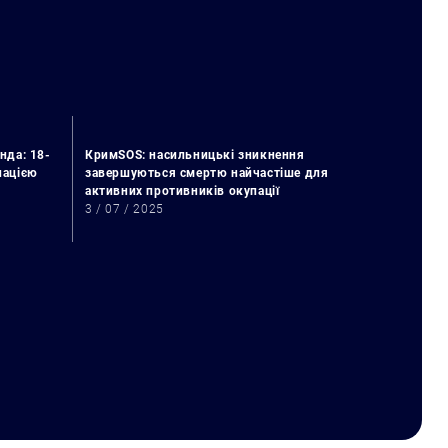
нда: 18-
КримSOS: насильницькі зникнення
упацією
завершуються смертю найчастіше для
активних противників окупації
3 / 07 / 2025