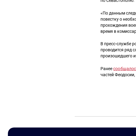
по Севастополю.
«По данным следс
повестку о необх
прохождения воен
время в комиссар
В пресс-службе р
проводится ряд с
произошедшего и
Ранее
сообщало
частей Феодосии