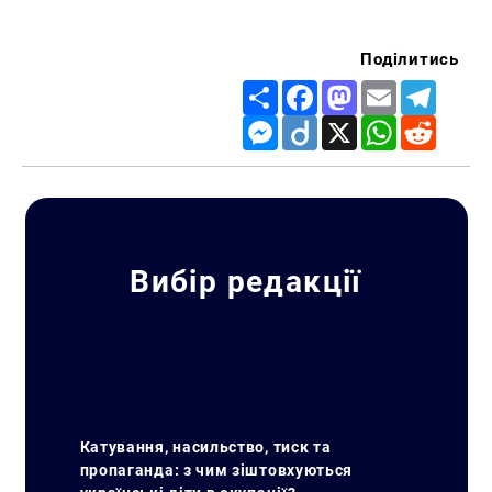
Поділитись
Share
Facebook
Mastodon
Email
Telegr
Messenger
Diigo
X
WhatsApp
Reddit
Вибір редакції
Катування, насильство, тиск та
пропаганда: з чим зіштовхуються