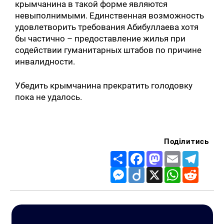
крымчанина в такой форме являются
невыполнимыми. Единственная возможность
удовлетворить требования Абибуллаева хотя
бы частично – предоставление жилья при
содействии гуманитарных штабов по причине
инвалидности.
Убедить крымчанина прекратить голодовку
пока не удалось.
Поділитись
Share
Facebook
Mastodon
Email
Telegr
Messenger
Diigo
X
WhatsApp
Reddit