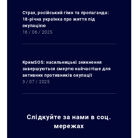
Страх, російський гімн та пропаганда:
18-річна українка про життя під
окупацією
16 / 06 / 2025
КримSOS: насильницькі зникнення
завершуються смертю найчастіше для
активних противників окупації
3 / 07 / 2025
Слідкуйте за нами в соц.
Искать:
мережах