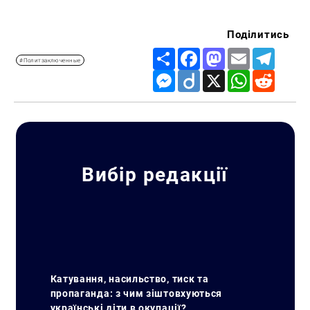
Поділитись
Share
Facebook
Mastodon
Email
Telegr
#Политзаключенные
Messenger
Diigo
X
WhatsApp
Reddit
Вибір редакції
Катування, насильство, тиск та
пропаганда: з чим зіштовхуються
українські діти в окупації?