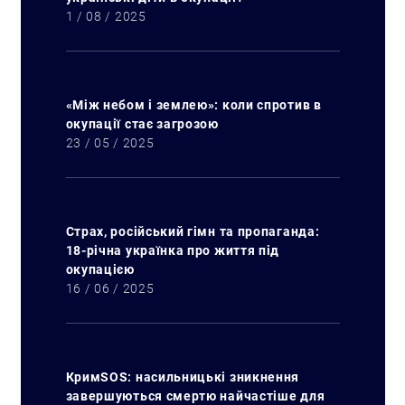
1 / 08 / 2025
Искать:
«Між небом і землею»: коли спротив в
окупації стає загрозою
23 / 05 / 2025
Страх, російський гімн та пропаганда:
18-річна українка про життя під
окупацією
16 / 06 / 2025
КримSOS: насильницькі зникнення
завершуються смертю найчастіше для