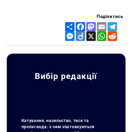
Поділитись
Share
Facebook
Mastodon
Email
Telegr
Messenger
Diigo
X
WhatsApp
Reddit
Вибір редакції
Катування, насильство, тиск та
пропаганда: з чим зіштовхуються