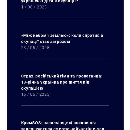
українські діти в окупації?
1 / 08 / 2025
«Між небом і землею»: коли спротив в
окупації стає загрозою
23 / 05 / 2025
Страх, російський гімн та пропаганда:
18-річна українка про життя під
Искать:
окупацією
16 / 06 / 2025
КримSOS: насильницькі зникнення
завершуються смертю найчастіше для