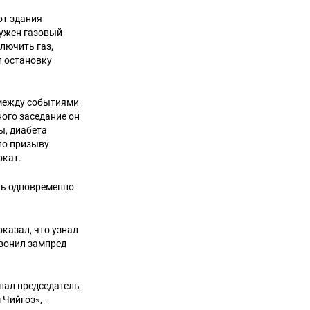
от здания
ружен газовый
лючить газ,
л остановку
 между событиями
ного заседание он
ы, диабета
 по призыву
окат.
ть одновременно
казал, что узнал
звонил зампред
упал председатель
 Чийгоз», –