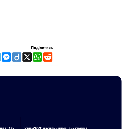
Поділитись
Telegram
Messenger
Diigo
X
WhatsApp
Reddit
нда: 18-
КримSOS: насильницькі зникнення