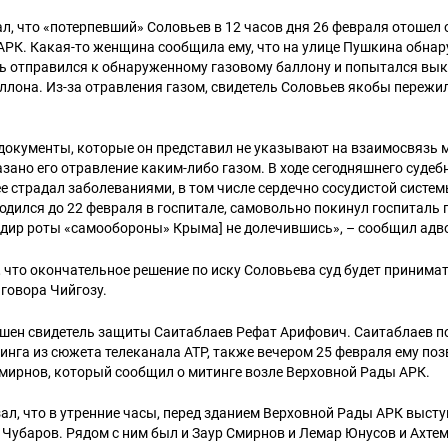
л, что «потерпевший» Соловьев в 12 часов дня 26 февраля отошел 
АРК. Какая-то женщина сообщила ему, что на улице Пушкина обна
ь отправился к обнаруженному газовому баллону и попытался вык
ллона. Из-за отравления газом, свидетель Соловьев якобы пережи
 документы, которые он представил не указывают на взаимосвязь
азано его отравление каким-либо газом. В ходе сегодняшнего судеб
ее страдал заболеваниями, в том числе сердечно сосудистой систем
ходился до 22 февраля в госпитале, самовольно покинул госпиталь
дир роты «самообороны» Крыма] не долечившись», – сообщил адв
 что окончательное решение по иску Соловьева суд будет принима
говора Чийгозу.
шен свидетель защиты Саитаблаев Рефат Арифович. Саитаблаев по
инга из сюжета телеканала АТР, также вечером 25 февраля ему по
мирнов, который сообщил о митинге возле Верховной Рады АРК.
ал, что в утренние часы, перед зданием Верховной Рады АРК выст
убаров. Рядом с ним был и Заур Смирнов и Лемар Юнусов и Ахтем