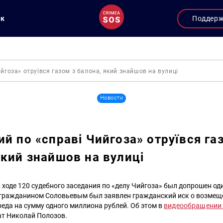
ук
Поддер
йгоза» отруївся газом з балона, який знайшов на вулиці
Новости
ий по «справі Чийгоза» отруївся га
який знайшов на вулиці
 в ходе 120 судебного заседания по «делу Чийгоза» был допрошен од
 гражданином Соловьевым был заявлен гражданский иск о возмещ
еда на сумму одного миллиона рублей. Об этом в
видеообращени
ат Николай Полозов.