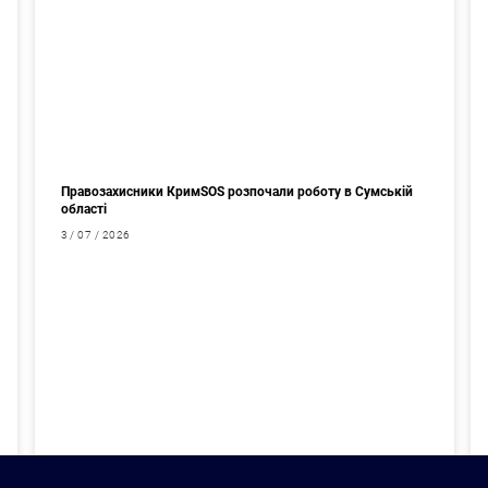
Правозахисники КримSOS розпочали роботу в Сумській
області
3 / 07 / 2026