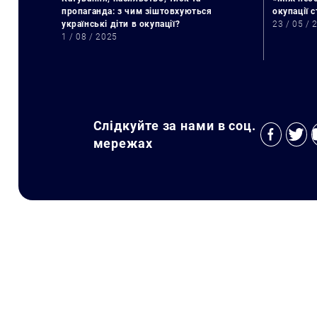
пропаганда: з чим зіштовхуються
окупації 
українські діти в окупації?
23 / 05 / 
1 / 08 / 2025
Слідкуйте за нами в соц.
мережах