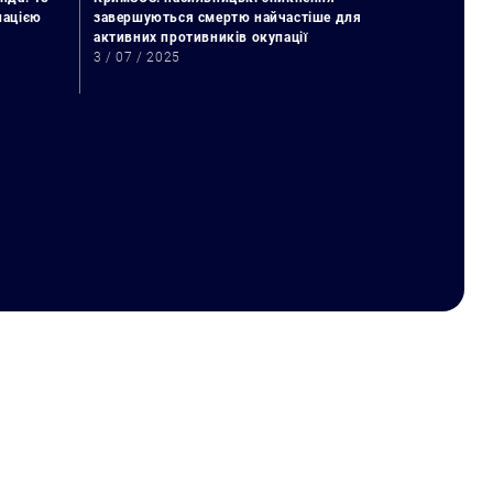
упацією
завершуються смертю найчастіше для
активних противників окупації
3 / 07 / 2025