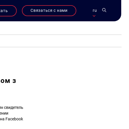
Связаться с нами
ru
жать
зом з
ин свидетель
ении
и
на Facebook