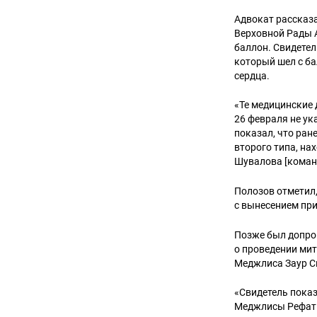
Адвокат рассказа
Верховной Рады 
баллон. Свидетел
который шел с ба
сердца.
«Те медицинские
26 февраля не ук
показал, что ран
второго типа, на
Шувалова [коман
Полозов отметил,
с вынесением при
Позже был допро
о проведении мит
Меджлиса Заур С
«Свидетель показ
Меджлисы Рефат Ч