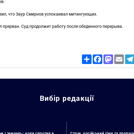
ов.
вил, что Заур Смирнов успокаивал митингующих.
л прерван. Суд продолжит работу после обеденного перерыва.
Share
Facebook
Mastodon
Email
Вибір редакції
м і землею»: коли спротив в
Страх, російський гімн та пропага