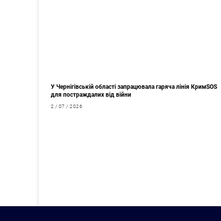
У Чернігівській області запрацювала гаряча лінія КримSOS
для постраждалих від війни
2 / 07 / 2026