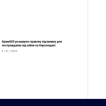
КримSOS розширює правову підтримку для
постраждалих від війни на Херсонщині
9 / 07 / 2026