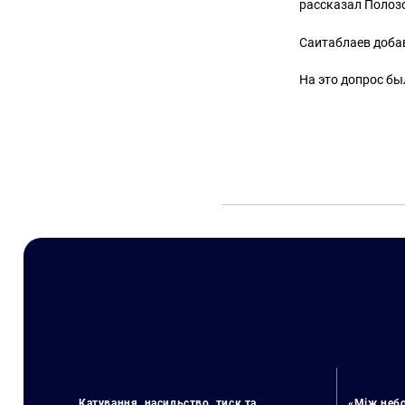
рассказал Полоз
Саитаблаев доба
На это допрос бы
Катування, насильство, тиск та
«Між небо