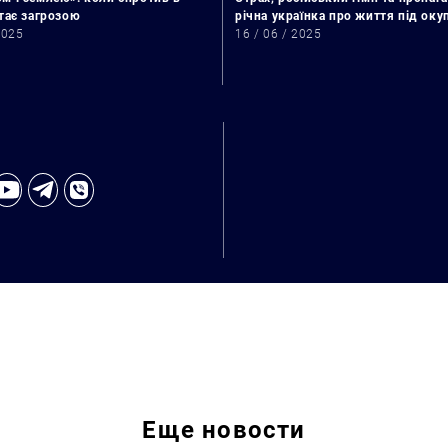
стає загрозою
річна українка про життя під ок
2025
16 / 06 / 2025
Искать:
Еще
новости