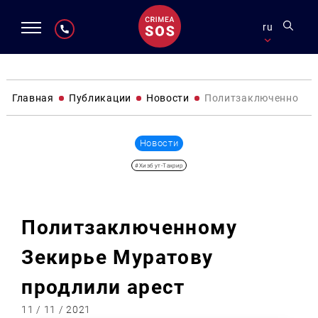
ru
Главная
Публикации
Новости
Политзаключенному З
Новости
#Хизб ут-Тахрир
Политзаключенному
Зекирье Муратову
продлили арест
11 / 11 / 2021