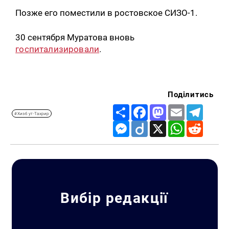
Позже его поместили в ростовское СИЗО-1.
30 сентября Муратова вновь
госпитализировали
.
Поділитись
Share
Facebook
Mastodon
Email
Telegr
#Хизб ут-Тахрир
Messenger
Diigo
X
WhatsApp
Reddit
Вибір редакції