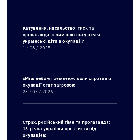
Катування, насильство, тиск та
пропаганда: з чим зіштовхуються
українські діти в окупації?
1 / 08 / 2025
«Між небом і землею»: коли спротив в
окупації стає загрозою
23 / 05 / 2025
Искать:
Страх, російський гімн та пропаганда:
18-річна українка про життя під
окупацією