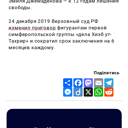
Эмиля Джемаденова — к 12 годам лишения
свободы.
24 декабря 2019 Верховный суд РФ
изменил приговор
фигурантам первой
симферопольской группы «дела Хизб ут-
Тахрир» и сократил срок заключения на 6
месяцев каждому.
Поділитись
Share
Facebook
Mastodon
Email
Telegr
Messenger
Diigo
X
WhatsApp
Reddit