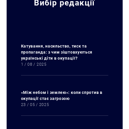
Вибір редакції
Катування, насильство, тиск та
пропаганда: з чим зіштовхуються
українські діти в окупації?
1 / 08 / 2025
«Між небом і землею»: коли спротив в
окупації стає загрозою
23 / 05 / 2025