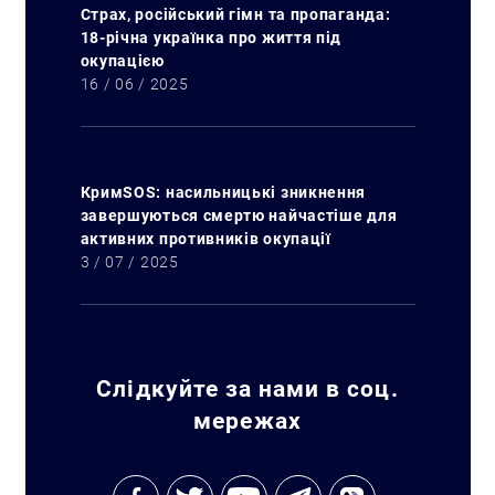
Страх, російський гімн та пропаганда:
18-річна українка про життя під
окупацією
16 / 06 / 2025
Искать:
КримSOS: насильницькі зникнення
завершуються смертю найчастіше для
активних противників окупації
3 / 07 / 2025
Слідкуйте за нами в соц.
мережах