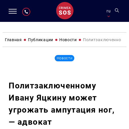
ru
Главная
Публикации
Новости
Политзаключенному И
Новости
Политзаключенному
Ивану Яцкину может
угрожать ампутация ног,
— адвокат