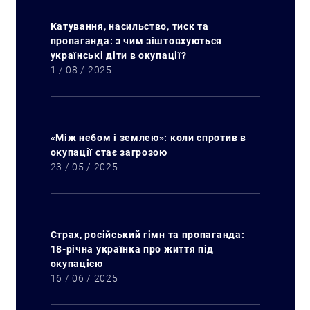
Катування, насильство, тиск та
пропаганда: з чим зіштовхуються
українські діти в окупації?
1 / 08 / 2025
«Між небом і землею»: коли спротив в
окупації стає загрозою
23 / 05 / 2025
Искать:
Страх, російський гімн та пропаганда:
18-річна українка про життя під
окупацією
16 / 06 / 2025