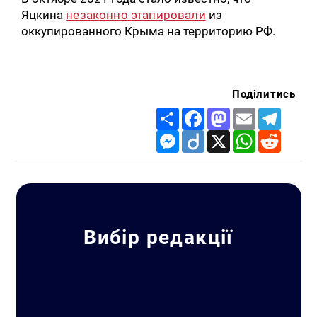
Яцкина
незаконно этапировали
из
оккупированного Крыма на территорию РФ.
Поділитись
Share
Facebook
Mastodon
Email
Telegr
Messenger
Diigo
X
WhatsApp
Reddit
Вибір редакції