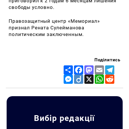
приговорил к 2 годам 6 месяцам лишения
свободы условно.
Правозащитный центр «Мемориал»
признал Рената Сулейманова
политическим заключенным.
Поділитись
Share
Facebook
Mastodon
Email
Telegr
Messenger
Diigo
X
WhatsApp
Reddit
Вибір редакції