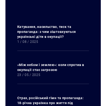
Катування, насильство, тиск та
пропаганда: з чим зіштовхуються
українські діти в окупації?
1 / 08 / 2025
«Між небом і землею»: коли спротив в
окупації стає загрозою
23 / 05 / 2025
Страх, російський гімн та пропаганда:
18-річна українка про життя під