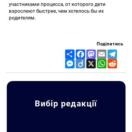
участниками процесса, от которого дети
взрослеют быстрее, чем хотелось бы их
родителям.
Поділитись
Share
Facebook
Mastodon
Email
Telegr
Messenger
Diigo
X
WhatsApp
Reddit
Вибір редакції