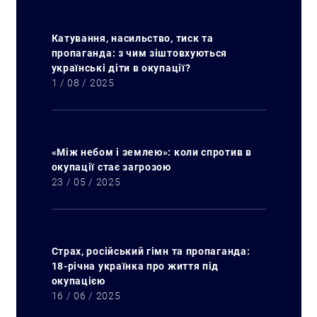
Катування, насильство, тиск та
пропаганда: з чим зіштовхуються
українські діти в окупації?
1 / 08 / 2025
«Між небом і землею»: коли спротив в
окупації стає загрозою
23 / 05 / 2025
Страх, російський гімн та пропаганда:
18-річна українка про життя під
окупацією
16 / 06 / 2025