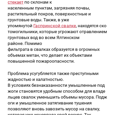
стекает
по склонам к
населенным пунктам, загрязняя почвы,
растительный покров, поверхностные и
грунтовые воды. Также, в уже
упомянутой
Гаспринской свалке
, находятся ско
томогильники, которые угрожают отравлением
грунтовых вод во всем Ялтинском
районе. Помимо
фильтрата в свалках образуется в огромных
объемах метан, что делает их объектами
повышенной пожароопасности.
Проблема усугубляется также преступными
жадностью и халатностью.
В условиях безнаказанности умышленные под
жоги становятся удобным способом для владе
льцев свалок уменьшить объемы мусора. Подж
оги и умышленное затягивание тушения
позволяют вновь завозить мусор на свалку,
которая уже исчерпала свой ресурс. Так,