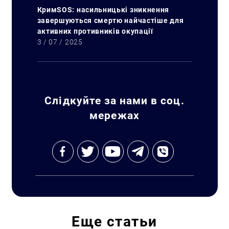
КримSOS: насильницькі зникнення
завершуються смертю найчастіше для
активних противників окупації
3 / 07 / 2025
Слідкуйте за нами в соц.
мережах
Еще
статьи