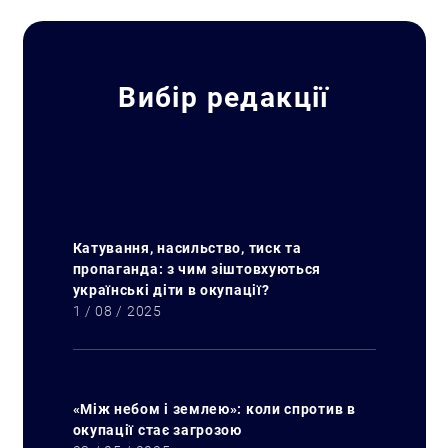
Вибір редакції
Катування, насильство, тиск та
пропаганда: з чим зіштовхуються
українські діти в окупації?
1 / 08 / 2025
«Між небом і землею»: коли спротив в
окупації стає загрозою