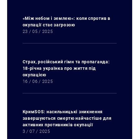
«Між небом і землею»: коли спротив в
окупації стає загрозою
23 / 05 / 2025
Страх, російський гімн та пропаганда:
18-річна українка про життя під
окупацією
16 / 06 / 2025
КримSOS: насильницькі зникнення
завершуються смертю найчастіше для
активних противників окупації
3 / 07 / 2025