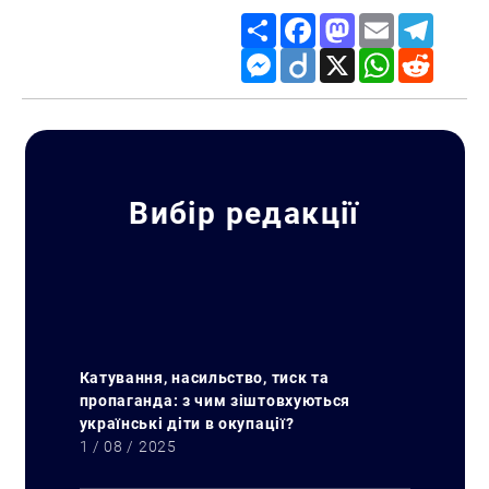
Share
Facebook
Mastodon
Email
Telegr
Messenger
Diigo
X
WhatsApp
Reddit
Вибір редакції
Катування, насильство, тиск та
пропаганда: з чим зіштовхуються
українські діти в окупації?
1 / 08 / 2025