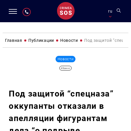
ru
Главная
Публикации
Новости
Под защитой “спецназ
Новости
#Важно
Под защитой “спецназа”
оккупанты отказали в
апелляции фигурантам
дела “о подрыве