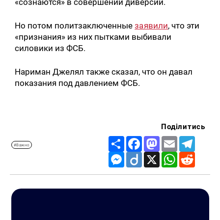
«сознаются» в совершении диверсии.
Но потом политзаключенные
заявили
, что эти
«признания» из них пытками выбивали
силовики из ФСБ.
Нариман Джелял также сказал, что он давал
показания под давлением ФСБ.
Поділитись
Share
Facebook
Mastodon
Email
Telegr
#Важно
Messenger
Diigo
X
WhatsApp
Reddit