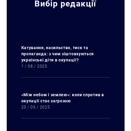
Вибір редакції
Искать:
Катування, насильство, тиск та
пропаганда: з чим зіштовхуються
українські діти в окупації?
1 / 08 / 2025
«Між небом і землею»: коли спротив в
окупації стає загрозою
23 / 05 / 2025