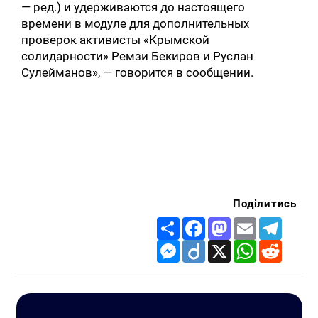
— ред.) и удерживаются до настоящего
времени в модуле для дополнительных
проверок активисты «Крымской
солидарности» Ремзи Бекиров и Руслан
Сулейманов», — говорится в сообщении.
Поділитись
Share
Facebook
Mastodon
Email
Telegr
Messenger
Diigo
X
WhatsApp
Reddit