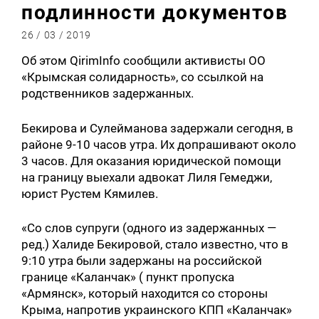
подлинности документов
26 / 03 / 2019
Об этом QirimInfo сообщили активисты ОО
«Крымская солидарность», со ссылкой на
родственников задержанных.
Бекирова и Сулейманова задержали сегодня, в
районе 9-10 часов утра. Их допрашивают около
3 часов. Для оказания юридической помощи
на границу выехали адвокат Лиля Гемеджи,
юрист Рустем Кямилев.
«Со слов супруги (одного из задержанных —
ред.) Халиде Бекировой, стало известно, что в
9:10 утра были задержаны на российской
границе «Каланчак» ( пункт пропуска
«Армянск», который находится со стороны
Крыма, напротив украинского КПП «Каланчак»