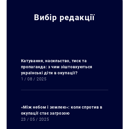
Вибір редакції
Катування, насильство, тиск та
пропаганда: з чим зіштовхуються
українські діти в окупації?
1 / 08 / 2025
«Між небом і землею»: коли спротив в
окупації стає загрозою
23 / 05 / 2025