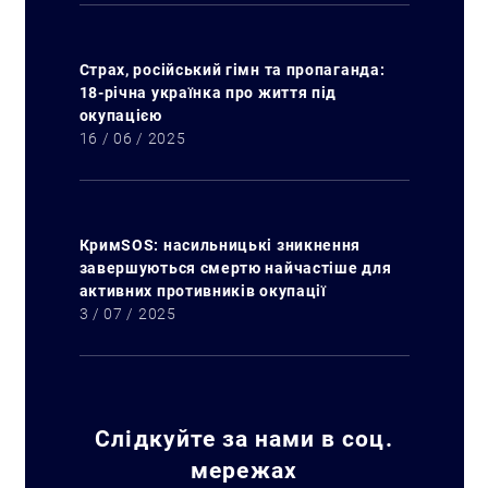
Страх, російський гімн та пропаганда:
18-річна українка про життя під
окупацією
16 / 06 / 2025
Искать:
КримSOS: насильницькі зникнення
завершуються смертю найчастіше для
активних противників окупації
3 / 07 / 2025
Слідкуйте за нами в соц.
мережах