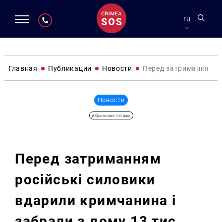
ru
Главная
Публикации
Новости
Перед затриманням ро
Новости
#Крымские татары
Перед затриманням
російські силовики
вдарили кримчанина і
забрали з дому 13 тис.