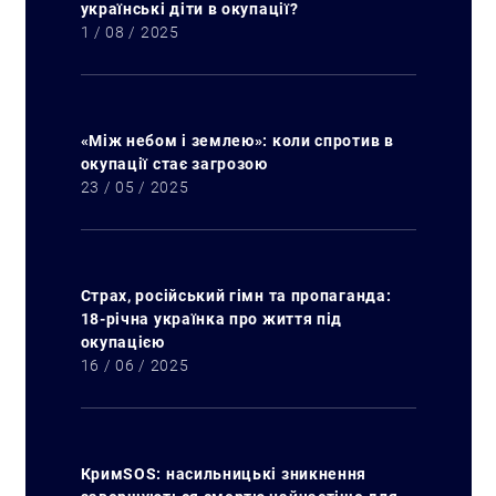
українські діти в окупації?
1 / 08 / 2025
«Між небом і землею»: коли спротив в
окупації стає загрозою
23 / 05 / 2025
Страх, російський гімн та пропаганда:
18-річна українка про життя під
окупацією
16 / 06 / 2025
КримSOS: насильницькі зникнення