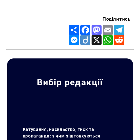
Поділитись
Share
Facebook
Mastodon
Email
Telegr
Messenger
Diigo
X
WhatsApp
Reddit
Вибір редакції
Катування, насильство, тиск та
пропаганда: з чим зіштовхуються