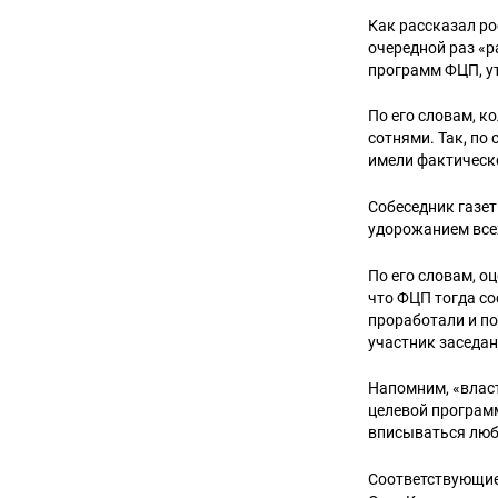
Как рассказал ро
очередной раз «р
программ ФЦП, у
По его словам, к
сотнями. Так, по
имели фактическ
Собеседник газе
удорожанием все
По его словам, о
что ФЦП тогда со
проработали и по
участник заседан
Напомним, «влас
целевой програм
вписываться любы
Соответствующие 