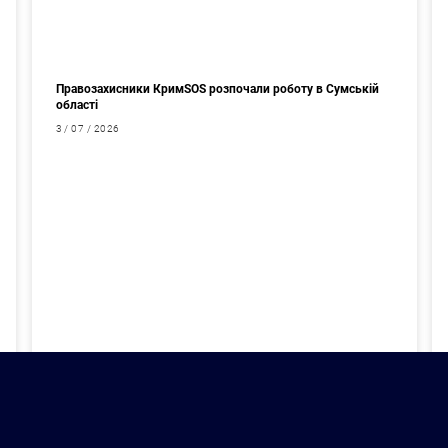
Правозахисники КримSOS розпочали роботу в Сумській
області
3 / 07 / 2026