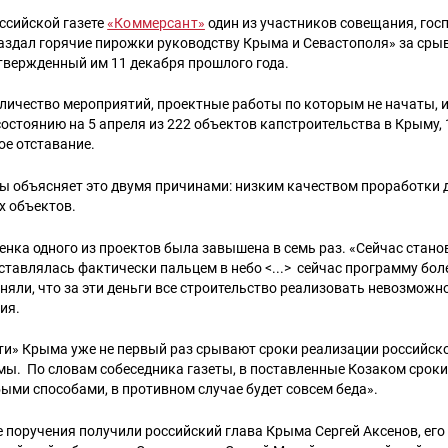
ссийской газете
«Коммерсант»
один из участников совещания, гос
аздал горячие пирожки руководству Крыма и Севастополя» за сры
твержденный им 11 декабря прошлого года.
оличество мероприятий, проектные работы по которым не начаты, 
 состоянию на 5 апреля из 222 объектов капстроительства в Крыму,
ое отставание.
ты объясняет это двумя причинами: низким качеством проработки 
х объектов.
ценка одного из проектов была завышена в семь раз. «Сейчас стано
ставлялась фактически пальцем в небо <...> сейчас программу бол
няли, что за эти деньги все строительство реализовать невозможн
ия.
ти» Крыма уже не первый раз срывают сроки реализации российск
мы. По словам собеседника газеты, в поставленные Козаком сроки
ми способами, в противном случае будет совсем беда».
поручения получили российский глава Крыма Сергей Аксенов, его