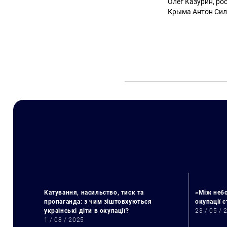
Олег Казурин, ро
Крыма Антон Сил
Катування, насильство, тиск та
«Між небо
пропаганда: з чим зіштовхуються
окупації 
українські діти в окупації?
23 / 05 / 
1 / 08 / 2025