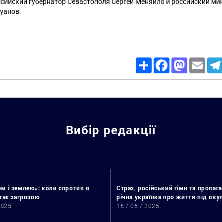
ссийский губернатор Севастополя Сергей Меняйло и российский м
уанов.
Share
Facebook
Mastodon
Email
Вибір редакції
м і землею»: коли спротив в
Страх, російський гімн та пропага
стає загрозою
річна українка про життя під ок
2025
16 / 06 / 2025