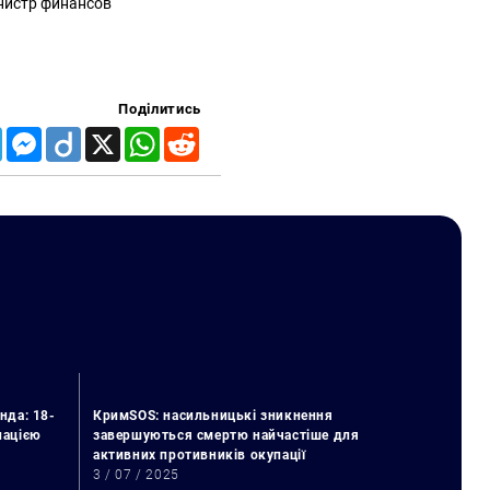
инистр финансов
Поділитись
Telegram
Messenger
Diigo
X
WhatsApp
Reddit
нда: 18-
КримSOS: насильницькі зникнення
упацією
завершуються смертю найчастіше для
активних противників окупації
3 / 07 / 2025