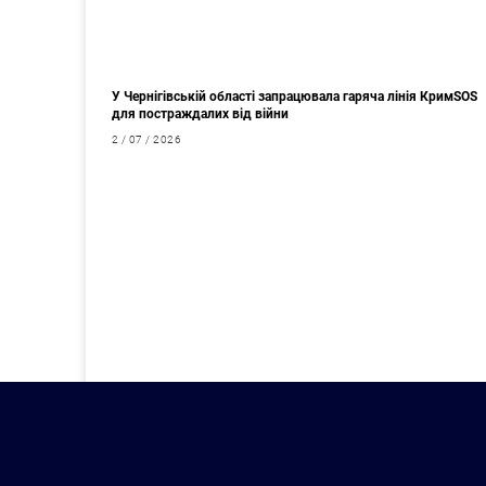
У Чернігівській області запрацювала гаряча лінія КримSOS
для постраждалих від війни
2 / 07 / 2026