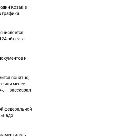
подин Козак в
в графика
исчисляется
 124 объекта
документов и
вится понятно,
ее или менее
о», — рассказал
ой федеральной
 «надо
 заместитель