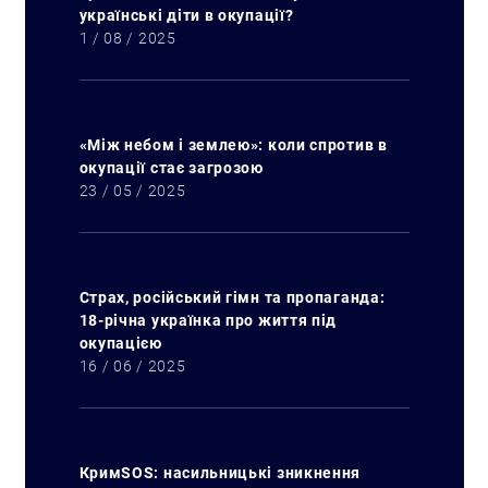
українські діти в окупації?
1 / 08 / 2025
«Між небом і землею»: коли спротив в
окупації стає загрозою
23 / 05 / 2025
Страх, російський гімн та пропаганда:
18-річна українка про життя під
окупацією
16 / 06 / 2025
КримSOS: насильницькі зникнення