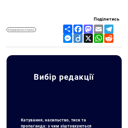
Поділитись
Share
Facebook
Mastodon
Email
Telegr
#Задержания в Крыму
Messenger
Diigo
X
WhatsApp
Reddit
Вибір редакції
Искать:
Катування, насильство, тиск та
пропаганда: з чим зіштовхуються