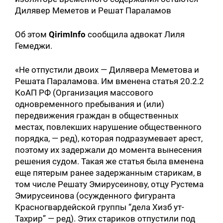
Дилявер Меметов и Решат Параламов
Об этом
QirimInfo
сообщила адвокат Лиля
Гемеджи.
«Не отпустили двоих — Дилявера Меметова и
Решата Параламова. Им вменена статья 20.2.2
КоАП РФ (Организация массового
одновременного пребывания и (или)
передвижения граждан в общественных
местах, повлекших нарушение общественного
порядка, — ред), которая подразумевает арест,
поэтому их задержали до момента вынесения
решения судом. Такая же статья была вменена
еще пятерым ранее задержанным старикам, в
том числе Решату Эмирусеинову, отцу Рустема
Эмирусеинова (осужденного фигуранта
Красногвардейской группы “дела Хизб ут-
Тахрир” — ред). Этих стариков отпустили под