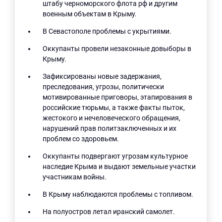
штабу черноморского флота рф и другим
военным объектам в Крыму.
В Севастополе проблемы с укрытиями.
Оккупанты провели незаконные довыборы в
Крыму.
Зафиксированы новые задержания,
преследования, угрозы, политически
мотивированные приговоры, этапирования в
российские тюрьмы, а также факты пыток,
жестокого и нечеловеческого обращения,
нарушений прав политзаключенных и их
проблем со здоровьем.
Оккупанты подвергают угрозам культурное
наследие Крыма и выдают земельные участки
участникам войны.
В Крыму наблюдаются проблемы с топливом.
На полуостров летал иранский самолет.