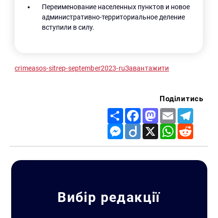
Переименование населенных пунктов и новое
административно-территориальное деление
вступили в силу.
crimeasos-sitrep-september2023-ru
Завантажити
Поділитись
Share
Facebook
Mastodon
Email
Telegr
Messenger
Diigo
X
WhatsApp
Reddit
Вибір редакції