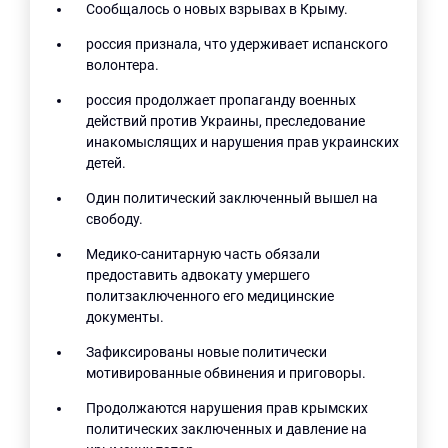
Сообщалось о новых взрывах в Крыму.
россия признала, что удерживает испанского
волонтера.
россия продолжает пропаганду военных
действий против Украины, преследование
инакомыслящих и нарушения прав украинских
детей.
Один политический заключенный вышел на
свободу.
Медико-санитарную часть обязали
предоставить адвокату умершего
политзаключенного его медицинские
документы.
Зафиксированы новые политически
мотивированные обвинения и приговоры.
Продолжаются нарушения прав крымских
политических заключенных и давление на