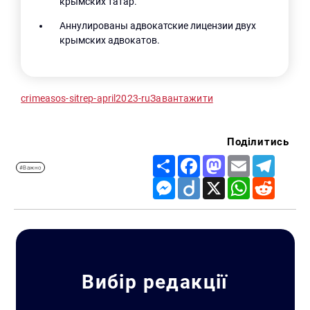
крымских татар.
Аннулированы адвокатские лицензии двух
крымских адвокатов.
crimeasos-sitrep-april2023-ru
Завантажити
Поділитись
Share
Facebook
Mastodon
Email
Telegr
#Важно
Messenger
Diigo
X
WhatsApp
Reddit
Вибір редакції