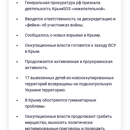
Генеральная прокуратура рф признала
деятельность КрымSOS «нежелательной».
Вводится ответственность за дискредитацию и
«фейки» об участниках войны.
Сообщалось о новых взрывах в Крыму.
Оккупационные власти готовятся к заходу ВСУ
в Крым.
Продолжается антивоенная и проукраинская
активность.
17 вывезенных детей из новооккупированных
территорий возвращены на подконтрольную
Украине территорию.
В Крыму обостряются гуманитарные
проблемы.
Оккупационные власти продолжают грабить
имущество, выносить политически
мотивированные приговоры и проводить