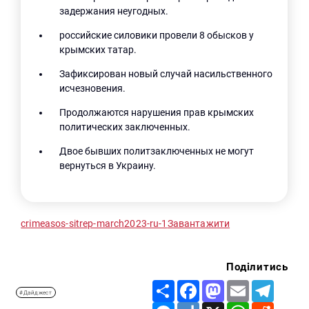
задержания неугодных.
российские силовики провели 8 обысков у
крымских татар.
Зафиксирован новый случай насильственного
исчезновения.
Продолжаются нарушения прав крымских
политических заключенных.
Двое бывших политзаключенных не могут
вернуться в Украину.
crimeasos-sitrep-march2023-ru-1
Завантажити
Поділитись
Share
Facebook
Mastodon
Email
Telegr
#Дайджест
Messenger
Diigo
X
WhatsApp
Reddit