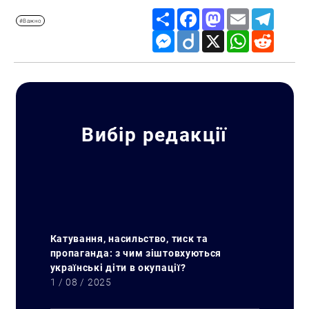
Share
Facebook
Mastodon
Email
Telegr
#Важно
Messenger
Diigo
X
WhatsApp
Reddit
Вибір редакції
Катування, насильство, тиск та
пропаганда: з чим зіштовхуються
українські діти в окупації?
1 / 08 / 2025