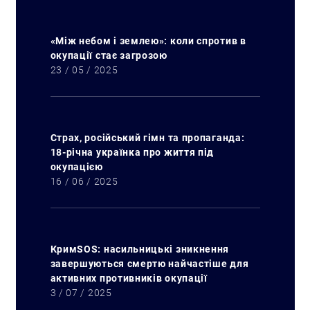
«Між небом і землею»: коли спротив в
окупації стає загрозою
23 / 05 / 2025
Страх, російський гімн та пропаганда:
18-річна українка про життя під
окупацією
16 / 06 / 2025
КримSOS: насильницькі зникнення
завершуються смертю найчастіше для
активних противників окупації
3 / 07 / 2025