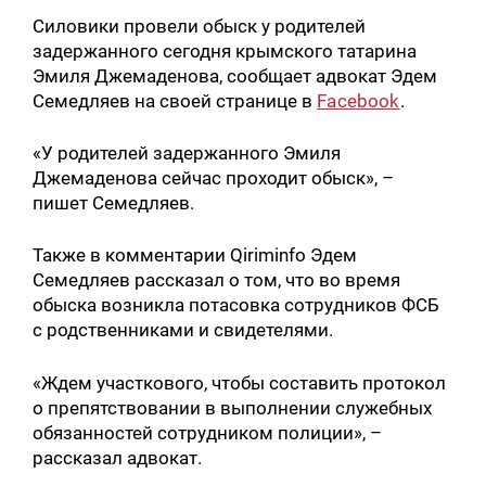
Силовики провели обыск у родителей
задержанного сегодня крымского татарина
Эмиля Джемаденова, сообщает адвокат Эдем
Семедляев на своей странице в
Facebook
.
«У родителей задержанного Эмиля
Джемаденова сейчас проходит обыск», –
пишет Семедляев.
Также в комментарии Qiriminfo Эдем
Семедляев рассказал о том, что во время
обыска возникла потасовка сотрудников ФСБ
с родственниками и свидетелями.
«Ждем участкового, чтобы составить протокол
о препятствовании в выполнении служебных
обязанностей сотрудником полиции», –
рассказал адвокат.