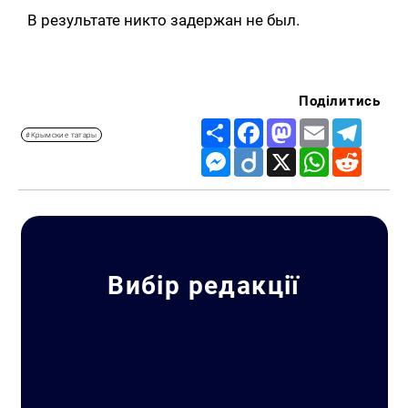
В результате никто задержан не был.
Поділитись
Share
Facebook
Mastodon
Email
Telegr
#Крымские татары
Messenger
Diigo
X
WhatsApp
Reddit
Вибір редакції