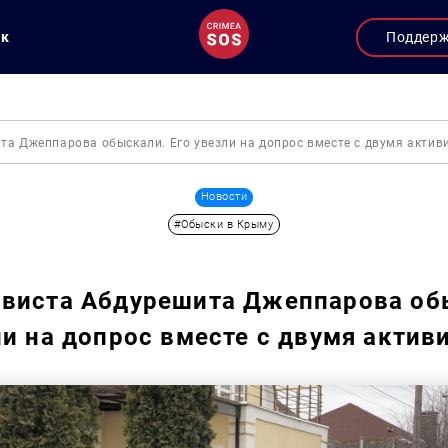
ук
Поддер
та Джеппарова обыскали. Его увезли на допрос вместе с двумя актив
Новости
#Обыски в Крыму
ивиста Абдурешита Джеппарова об
ли на допрос вместе с двумя актив