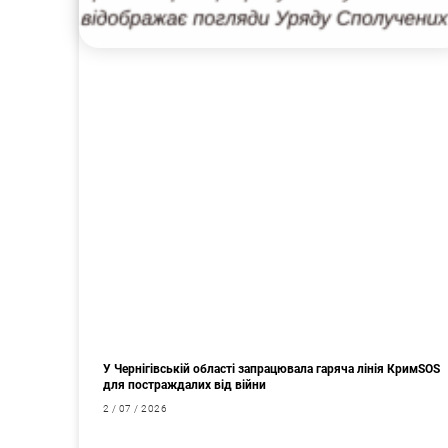
У Чернігівській області запрацювала гаряча лінія КримSOS
для постраждалих від війни
2 / 07 / 2026