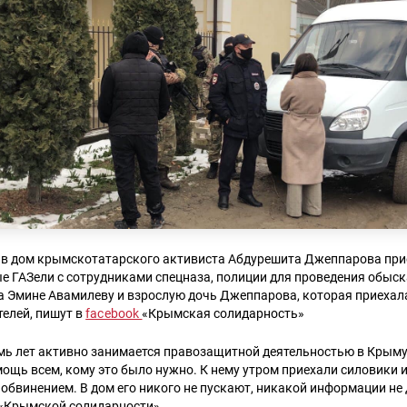
та в дом крымскотатарского активиста Абдурешита Джеппарова при
ые ГАЗели с сотрудниками спецназа, полиции для проведения обыск
а Эмине Авамилеву и взрослую дочь Джеппарова, которая приехал
елей, пишут в
facebook
«Крымская солидарность»
мь лет активно занимается правозащитной деятельностью в Крыму
щь всем, кому это было нужно. К нему утром приехали силовики и
 обвинением. В дом его никого не пускают, никакой информации не 
 «Крымской солидарности».