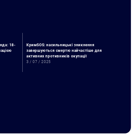
нда: 18-
КримSOS: насильницькі зникнення
упацією
завершуються смертю найчастіше для
активних противників окупації
3 / 07 / 2025