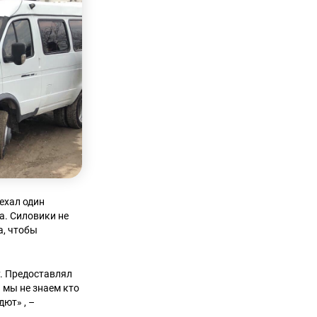
ехал один
а. Силовики не
а, чтобы
. Предоставлял
 мы не знаем кто
дют» , –