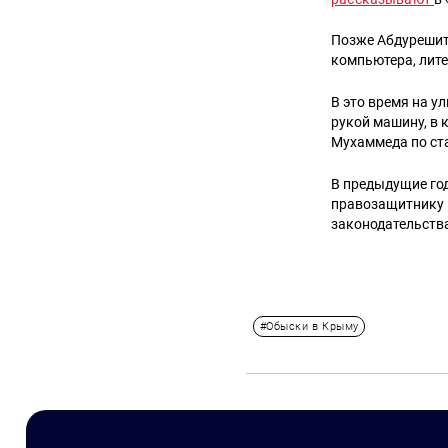
Позже Абдурешит
компьютера, лите
В это время на 
рукой машину, в 
Мухаммеда по ста
В предыдущие го
правозащитнику 
законодательства
#Обыски в Крыму