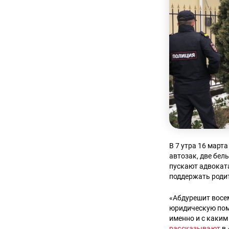
В 7 утра 16 мар
автозак, две бел
пускают адвокат
поддержать родит
«Абдурешит восе
юридическую помо
именно и с каким
рассказывают
в