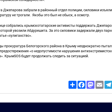
а Джепарова забрали в районный отдел полиции, силовики изъяли
ратуру не трогали. Якобы это был не обыск, а осмотр.
улице собрались крымскотатарские активисты поддержать Джепаров
которой увозили Абдурешита. За это силовики задержали двух парн
тье «хулиганство».
ды прокуратура Белогорского района в Крыму неоднократно пытал
предостережения «о недопустимости нарушения антиэкстремистск
». КрымSOS бцдет продолжать следить за ситуацией.
Share
Facebook
Mastodon
Email