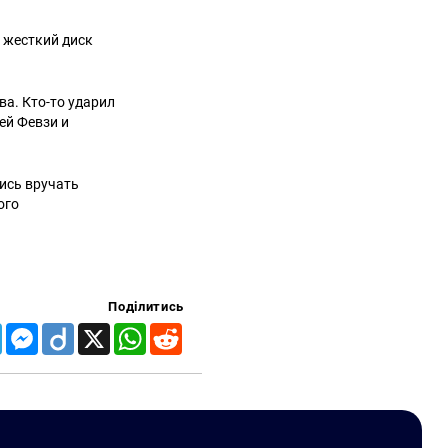
 жесткий диск
а. Кто-то ударил
ей Февзи и
ись вручать
ого
Поділитись
Telegram
Messenger
Diigo
X
WhatsApp
Reddit