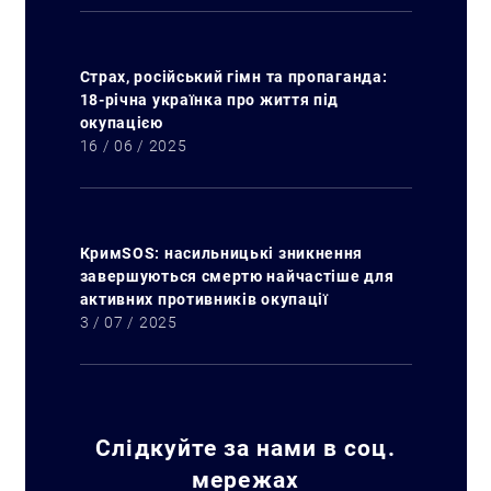
Страх, російський гімн та пропаганда:
18-річна українка про життя під
окупацією
16 / 06 / 2025
КримSOS: насильницькі зникнення
завершуються смертю найчастіше для
активних противників окупації
3 / 07 / 2025
Слідкуйте за нами в соц.
Искать:
мережах