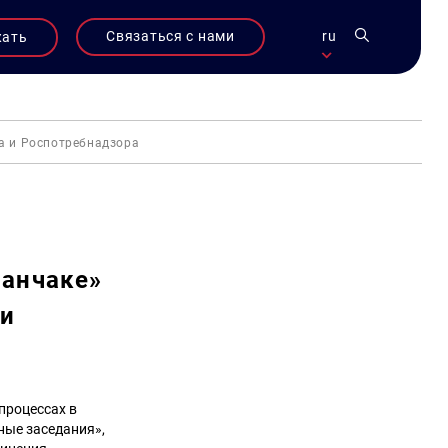
Связаться с нами
ru
жать
а и Роспотребнадзора
ланчаке»
 и
процессах в
ные заседания»,