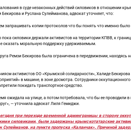
жалования в суде незаконных действий силовиков в отношении кр
 Бекирова и Руслана Сулейманова, адвокат уточняет, что:
ем запрашивать копии протоколов что бы понять что именно было
о пока силовики держали активистов на территории КПВВ, к грани
е оказать моральную поддержку удерживаемым.
пруга Ремзи Бекирова была ограничена в передвижении, находясь н
ниясм активистов ОО «Крымской солидарности», Халиде Бекирова 
приятий» в машине, в зоне досмотра. Сотрудники оккупационного
апретили покидать транспортное средство.
емя ожидала на улице, а потом потребовала, что бы ее проводили в
пруг», — уточнила адвокат Лиля Гемиджи.
егодня при переходе временной админграницы в сторону окку
кими силовиками, были задержаны крымскотатарские активи
н Сулейманов, на пункте пропуска «Каланчак». Причиной задер