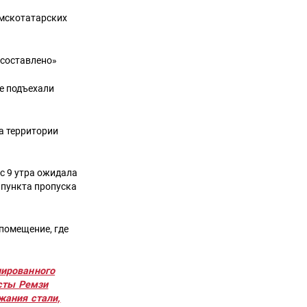
ымскотатарских
 составлено»
це подъехали
а территории
с 9 утра ожидала
 пункта пропуска
 помещение, где
пированного
сты Ремзи
жания стали,