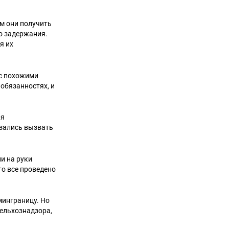
м они получить
о задержания.
я их
 с похожими
обязанностях, и
ия
азались вызвать
ли на руки
то все проведено
инграницу. Но
ельхознадзора,