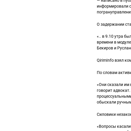
— написано в пу
информировали о
погрануправлени
О задержании ста
«.. в 9.10 утра 
времени в модул
Бекиров и Русла
QirimInfo взял 
По словам активи
«Они сказали им 
говорит адвокат.
процессуальными
обыскали ручным
Силовики незакон
«Вопросы касали