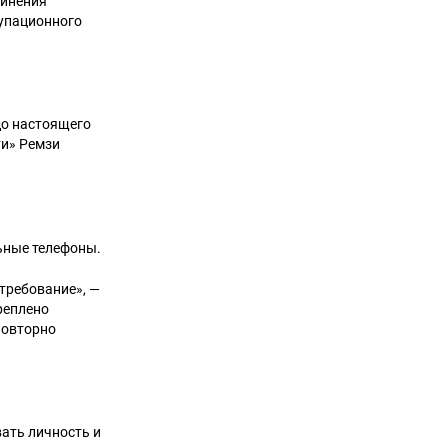
динения
упационного
до настоящего
ти» Ремзи
льные телефоны.
 требование», —
реплено
повторно
ать личность и