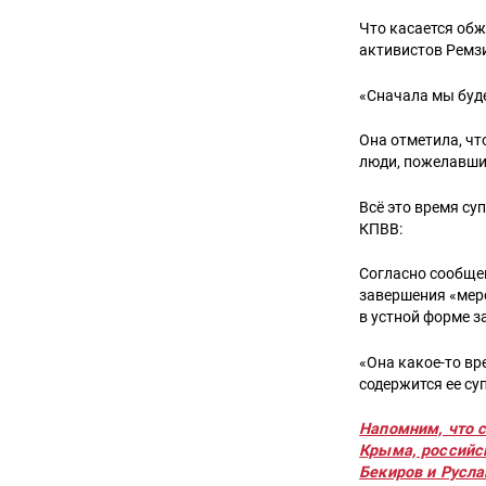
Что касается об
активистов Ремзи
«Сначала мы буд
Она отметила, чт
люди, пожелавши
Всё это время су
КПВВ:
Согласно сообще
завершения «меро
в устной форме з
«Она какое-то вр
содержится ее су
Напомним, что с
Крыма, российс
Бекиров и Русла