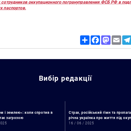
 сотрудников оккупационного погрануправления ФСБ РФ в под
х паспортов.
Share
Facebook
Mastodon
Email
Искать:
Вибір редакції
м і землею»: коли спротив в
Страх, російський гімн та пропага
стає загрозою
річна українка про життя під ок
2025
16 / 06 / 2025