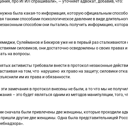
ения, про ИГИЛ спрашивали», — уточняет адвокат, добавив, что:
м нужна была какая-то информация, которую официальным способо
ая такими способами психологическое давление в виде длительног
незаконным способом они пытались получить информацию, котора
емиджи, Сулейманов и Бекиров уже не в первый раз сталкиваются
твиями силовиков, они достаточно осведомлены о своих правах и 
ать на вопросы.
нятых активисты требовали внести в протокол незаконные действ
астаивая на том, что нарушено их право на защиту; силовики отк
зъяснили им их права и обязанности.
е эти замечания в протокол внесены не были, а то что мы не получи
ания – это будет являться одним из методов манипуляции, того, ч
и сначала были привлечены две женщины, которые проходили адм
и пришли другие две женщины. Одна была представительницей Росс
ребнадзора».