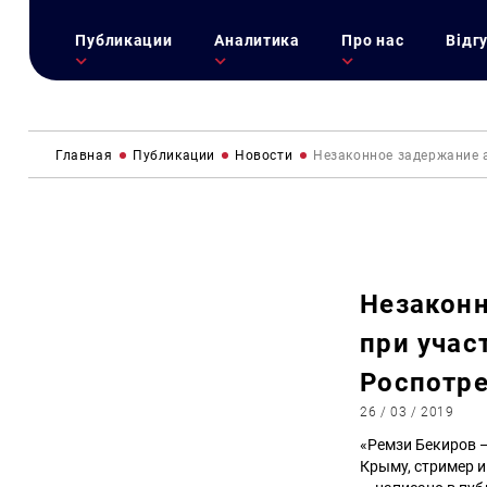
Публикации
Аналитика
Про нас
Відг
Главная
Публикации
Новости
Незаконное задержание 
Незаконн
при учас
Роспотр
26 / 03 / 2019
«Ремзи Бекиров 
Крыму, стример и