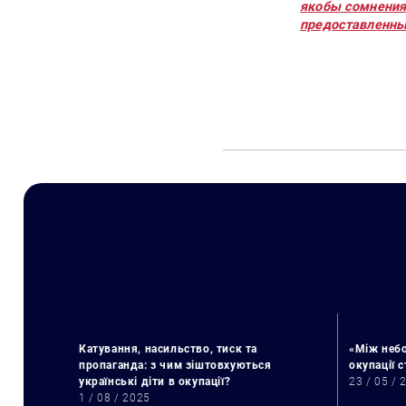
якобы сомнения
предоставленны
Катування, насильство, тиск та
«Між небо
пропаганда: з чим зіштовхуються
окупації 
українські діти в окупації?
23 / 05 / 
1 / 08 / 2025