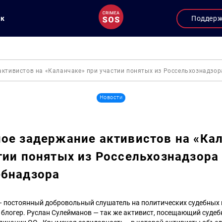
ук
Поддер
активистов на «Каланчаке» при участии понятых из Россельхознадзор
Новости
ое задержание активистов на «Ка
тии понятых из Россельхознадзора
ебнадзора
— постоянный добровольный слушатель на политических судебных 
 блогер. Руслан Сулейманов — так же активист, посещающий судеб