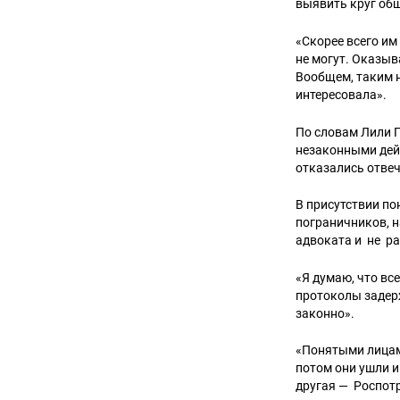
выявить круг общ
«Скорее всего и
не могут. Оказыв
Вообщем, таким 
интересовала».
По словам Лили Г
незаконными дейс
отказались отвеч
В присутствии по
пограничников, н
адвоката и не ра
«Я думаю, что вс
протоколы задерж
законно».
«Понятыми лицам
потом они ушли 
другая — Роспот