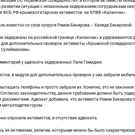
бликации ОО «Крымская солидарность», в которой активисты объе
 развитии ситуации с незаконным задержанием сотрудниками окк
я ФСБ РФ крымскотатарских активистов на КПВВ «Каланчак» .
ло известно со слов супруги Ремзи Бекирова – Халиде Бекировой:
были задержаны на российской границе «Каланчак» и удерживаются 
е для дополнительных проверок активисты «Крымской солидарнос
н Сулейманова».
комментарий у адвоката задержанных Лили Гемиджи.
стов, в модуле для дополнительных проверок у них забрали моби
вытащить телефоны и просто забрали их. Конечно, это не законное
 Согласно законодательству, данное требование должно быть подк
 документами. Адвокат добавила, что активиста Ремзи Бекирова 
 металлодетектором.
но опросили активистов, в отсутствие адвоката.
сь их активизма, религии, которыми можно бы было охарактеризов