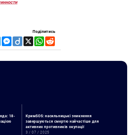
линности
Поділитись
Telegram
Messenger
Diigo
X
WhatsApp
Reddit
нда: 18-
КримSOS: насильницькі зникнення
упацією
завершуються смертю найчастіше для
активних противників окупації
3 / 07 / 2025