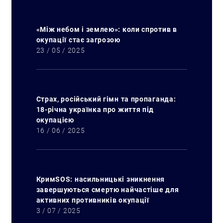
«Між небом і землею»: коли спротив в
окупації стає загрозою
23 / 05 / 2025
Страх, російський гімн та пропаганда:
18-річна українка про життя під
окупацією
16 / 06 / 2025
КримSOS: насильницькі зникнення
завершуються смертю найчастіше для
активних противників окупації
3 / 07 / 2025