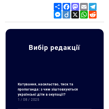
Share
Facebook
Mastodon
Email
Telegr
Messenger
Diigo
X
WhatsApp
Reddit
Вибір редакції
Катування, насильство, тиск та
пропаганда: з чим зіштовхуються
українські діти в окупації?
1 / 08 / 2025