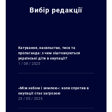
Вибір редакції
Катування, насильство, тиск та
пропаганда: з чим зіштовхуються
українські діти в окупації?
1 / 08 / 2025
«Між небом і землею»: коли спротив в
окупації стає загрозою
23 / 05 / 2025