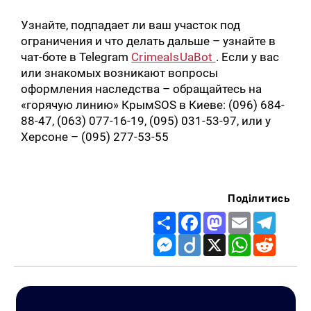
Узнайте, подпадает ли ваш участок под
ограничения и что делать дальше – узнайте в
чат-боте в Telegram
CrimeaIsUaBot
. Если у вас
или знакомых возникают вопросы
оформления наследства – обращайтесь на
«горячую линию» КрымSOS в Киеве: (096) 684-
88-47, (063) 077-16-19, (095) 031-53-97, или у
Херсоне – (095) 277-53-55
Поділитись
Share
Facebook
Mastodon
Email
Telegr
Messenger
Diigo
X
WhatsApp
Reddit