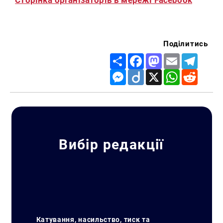
Поділитись
Share
Facebook
Mastodon
Email
Telegr
Messenger
Diigo
X
WhatsApp
Reddit
Вибір редакції
Катування, насильство, тиск та