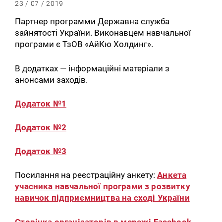
23 / 07 / 2019
Партнер программи Державна служба
зайнятості України. Виконавцем навчальної
програми є ТзОВ «АйКю Холдинг».
В додатках — інформаційні матеріали з
анонсами заходів.
Додаток №1
Додаток №2
Додаток №3
Посилання на реєстраційну анкету:
Анкета
учасника навчальної програми з розвитку
навичок підприємництва на сході України
Сторінка організаторів в мережі Facebook