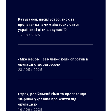
Катування, насильство, тиск та
пропаганда: з чим зіштовхуються
українські діти в окупації?
1 / 08 / 2025
«Між небом і землею»: коли спротив в
окупації стає загрозою
23 / 05 / 2025
Страх, російський гімн та пропаганда:
18-річна українка про життя під
окупацією
16 / 06 / 2025