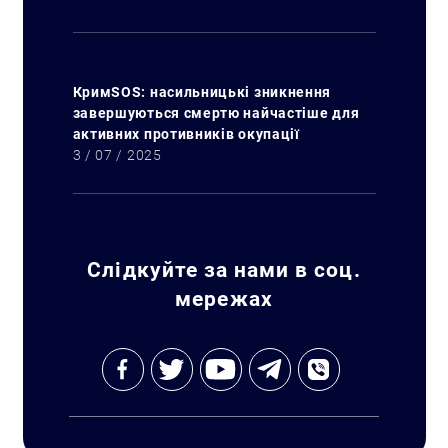
КримSOS: насильницькі зникнення
завершуються смертю найчастіше для
Искать:
активних противників окупації
3 / 07 / 2025
Слідкуйте за нами в соц.
мережах