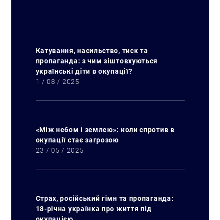
Катування, насильство, тиск та
пропаганда: з чим зіштовхуються
Искать:
українські діти в окупації?
1 / 08 / 2025
«Між небом і землею»: коли спротив в
окупації стає загрозою
23 / 05 / 2025
Страх, російський гімн та пропаганда:
18-річна українка про життя під
окупацією