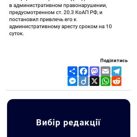
в административном правонарушении,
предусмотренном ст. 20.3 КоАП РФ, и
постановил привлечь его к
административному аресту сроком на 10
суток.
Поділитись
Share
Facebook
Mastodon
Email
Telegr
Messenger
Diigo
X
WhatsApp
Reddit
Вибір редакції