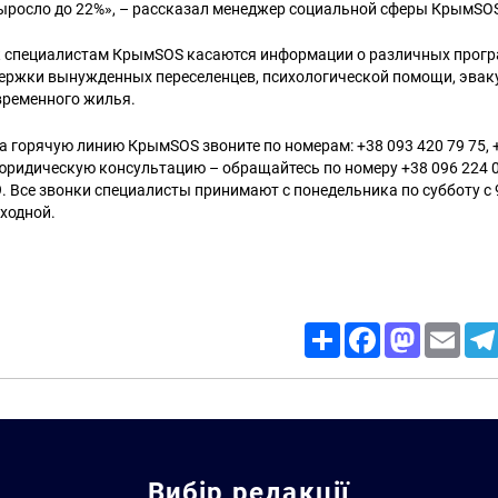
выросло до 22%», – рассказал менеджер социальной сферы КрымSO
к специалистам КрымSOS касаются информации о различных прог
ержки вынужденных переселенцев, психологической помощи, эвак
временного жилья.
 горячую линию КрымSOS звоните по номерам: +38 093 420 79 75, +
ридическую консультацию – обращайтесь по номеру +38 096 224 01
9. Все звонки специалисты принимают с понедельника по субботу с 9
ходной.
Share
Facebook
Mastodon
Email
Вибір редакції