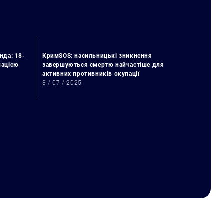
нда: 18-
КримSOS: насильницькі зникнення
упацією
завершуються смертю найчастіше для
активних противників окупації
3 / 07 / 2025