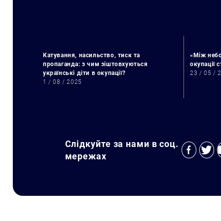
Катування, насильство, тиск та
«Між небо
пропаганда: з чим зіштовхуються
окупації 
українські діти в окупації?
23 / 05 / 
1 / 08 / 2025
Слідкуйте за нами в соц.
мережах