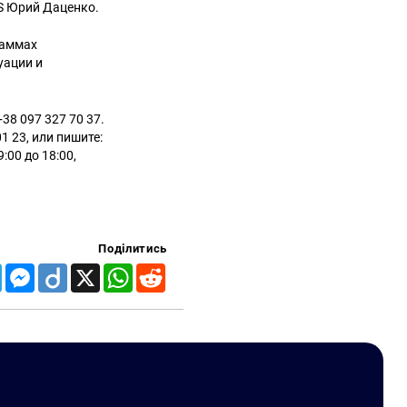
S Юрий Даценко.
раммах
уации и
38 097 327 70 37.
 23, или пишите:
:00 до 18:00,
Поділитись
Telegram
Messenger
Diigo
X
WhatsApp
Reddit