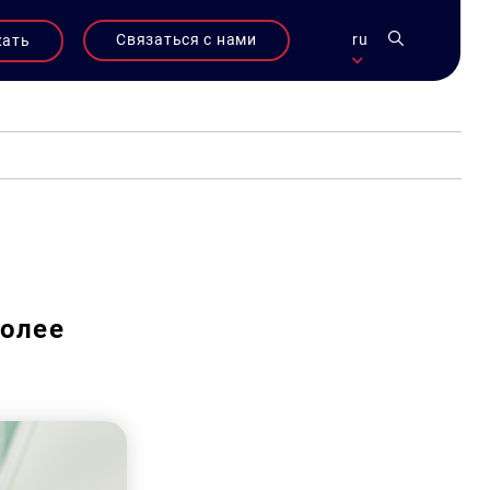
Связаться с нами
ru
жать
более