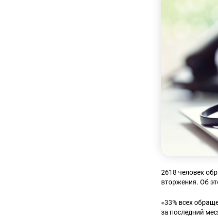
2618 человек об
вторжения. Об э
«33% всех обращ
за последний ме