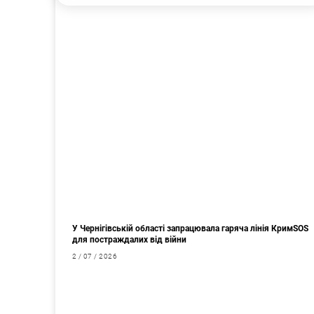
У Чернігівській області запрацювала гаряча лінія КримSOS
для постраждалих від війни
2 / 07 / 2026