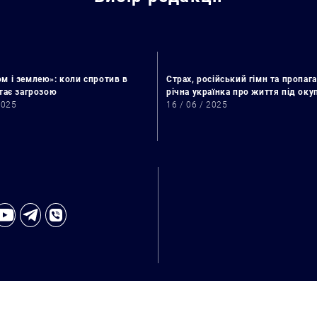
м і землею»: коли спротив в
Страх, російський гімн та пропага
стає загрозою
річна українка про життя під ок
2025
16 / 06 / 2025
Искать: