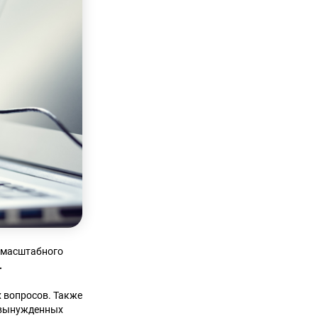
омасштабного
.
 вопросов. Также
т вынужденных