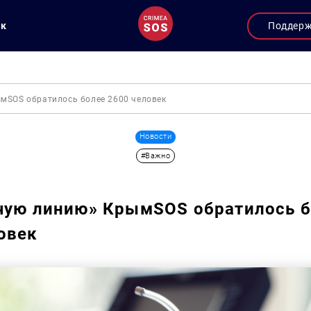
ук
Поддер
мSOS обратилось более 2600 человек
Новости
#Важно
чую линию» КрымSOS обратилось 
овек