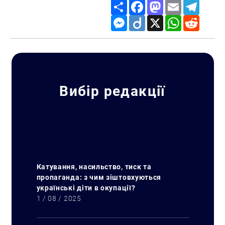
Share
Facebook
Mastodon
Email
Telegr
Messenger
Diigo
X
WhatsApp
Reddit
Вибір редакції
Катування, насильство, тиск та
пропаганда: з чим зіштовхуються
українські діти в окупації?
1 / 08 / 2025