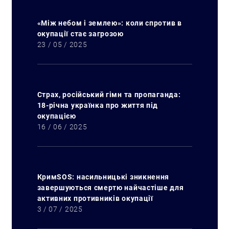
«Між небом і землею»: коли спротив в
окупації стає загрозою
23 / 05 / 2025
Страх, російський гімн та пропаганда:
18-річна українка про життя під
окупацією
16 / 06 / 2025
КримSOS: насильницькі зникнення
завершуються смертю найчастіше для
активних противників окупації
3 / 07 / 2025