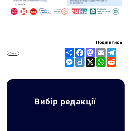
Поділитись
Share
Facebook
Mastodon
Email
Telegr
#Важно
Messenger
Diigo
X
WhatsApp
Reddit
Вибір редакції