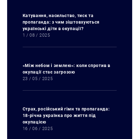
Катування, насильство, тиск та
пропаганда: з чим зіштовхуються
українські діти в окупації?
1 / 08 / 2025
«Між небом і землею»: коли спротив в
окупації стає загрозою
23 / 05 / 2025
Страх, російський гімн та пропаганда:
18-річна українка про життя під
окупацією
16 / 06 / 2025