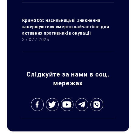
КримSOS: насильницькі зникнення
завершуються смертю найчастіше для
Искать:
активних противників окупації
3 / 07 / 2025
Слідкуйте за нами в соц.
мережах