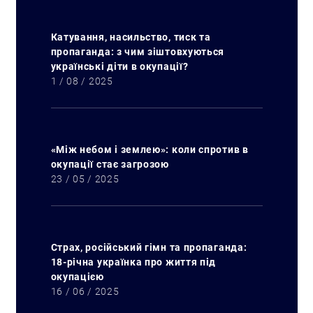
Катування, насильство, тиск та
пропаганда: з чим зіштовхуються
українські діти в окупації?
1 / 08 / 2025
«Між небом і землею»: коли спротив в
окупації стає загрозою
23 / 05 / 2025
Страх, російський гімн та пропаганда:
18-річна українка про життя під
окупацією
16 / 06 / 2025