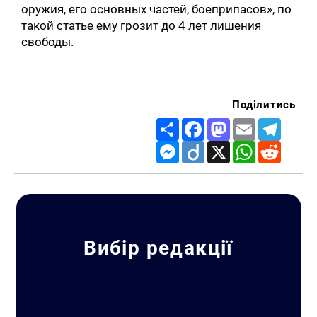
оружия, его основных частей, боеприпасов», по
такой статье ему грозит до 4 лет лишения
свободы.
Поділитись
Share
Facebook
Mastodon
Email
Telegr
Messenger
Diigo
X
WhatsApp
Reddit
Вибір редакції