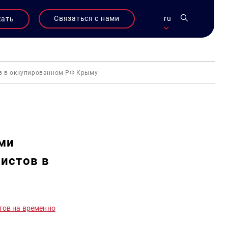
Связаться с нами
ru
жать
в в оккупированном РФ Крыму
ми
истов в
тов на временно