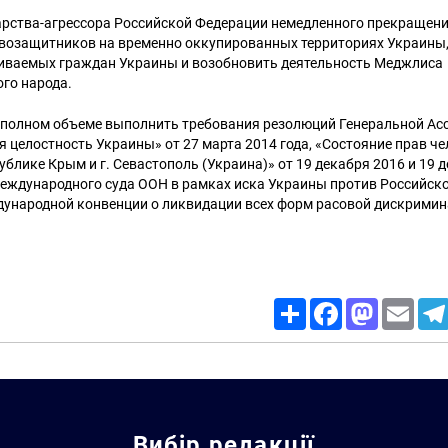
дарства-агрессора Российской Федерации немедленного прекращен
авозащитников на временно оккупированных территориях Украины,
иваемых граждан Украины и возобновить деятельность Меджлиса
го народа.
 полном объеме выполнить требования резолюций Генеральной А
 целостность Украины» от 27 марта 2014 года, «Состояние прав че
блике Крым и г. Севастополь (Украина)» от 19 декабря 2016 и 19 д
Международного суда ООН в рамках иска Украины против Российск
ународной конвенции о ликвидации всех форм расовой дискримин
Share
Facebook
Mastodon
Email
Вибір редакції