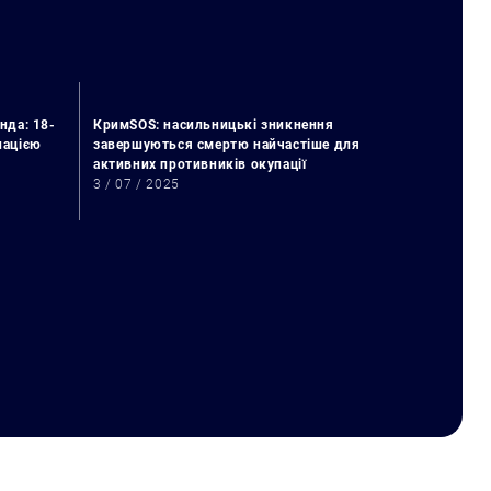
нда: 18-
КримSOS: насильницькі зникнення
упацією
завершуються смертю найчастіше для
активних противників окупації
3 / 07 / 2025