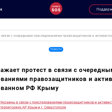
ук
Поддер
 связи с очередными преследованиями правозащитников и активисто
Новости
жает протест в связи с очередны
ваниями правозащитников и актив
ованном РФ Крыму
Украины в связи с преследованиями правозащитников и активис
территориях АР Крым и г. Севастополя