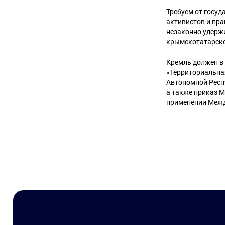
Требуем от госу
активистов и пр
незаконно удерж
крымскотатарско
Кремль должен в
«Территориальная
Автономной Респу
а также приказ 
применении Межд