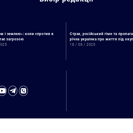
м і землею»: коли спротив в
Страх, російський гімн та пропага
стає загрозою
річна українка про життя під ок
2025
16 / 06 / 2025
Искать: