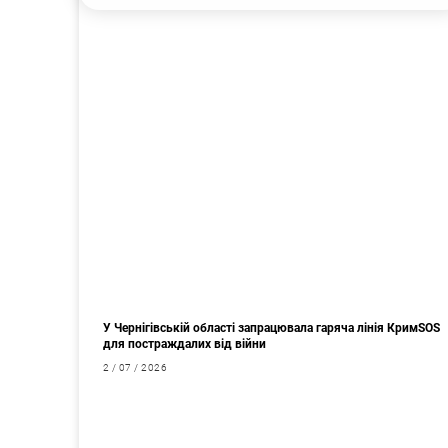
У Чернігівській області запрацювала гаряча лінія КримSOS
для постраждалих від війни
2 / 07 / 2026