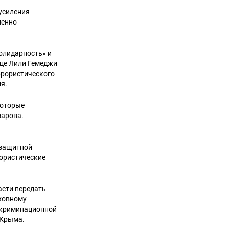
усиления
менно
олидарность» и
ице Лили Гемеджи
ррористического
я.
которые
фарова.
озащитной
рористические
асти передать
ховному
скриминационной
 Крыма.