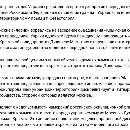
остранных дел Украины решительно протестует против очередного 
ороны Российской Федерации в отношении граждан Украины на вре
ерриториях АР Крым и г. Севастополя.
ийские силовики ворвались на заседание объединения «Крымская с
его проведению. Упреки адвокату Эдема Семедляеву, правозащитн
«Крымской солидарности» Диляверу Меметову в нарушении антите
тского законодательства является очередной попыткой запугивани
одняшним сообщениям о новых обысках в домах крымских татар, 
ержанием представителя крымскотатарского народа Дилявера Га
екает внимание международных партнеров, к использованию РФ
еского законодательства для преследования инакомыслия и прав
 оккупированных украинских территориях дискредитирует антитер
ообщества, стороной которых является Москва.
вляет о недопустимости намерений российской оккупационной вл
еджлиса крымскотатарского народа управляемому из Москвы «Ду
льман Крыма». Это является продолжением целенаправленной ди
ционных властей в отношении крымских татар — коренного народа