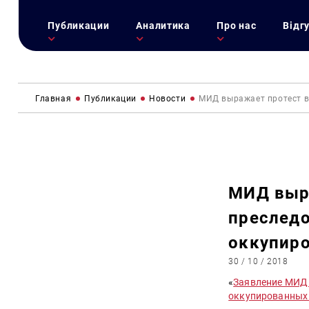
Публикации
Аналитика
Про нас
Відг
Главная
Публикации
Новости
МИД выражает протест в
МИД выра
преследо
оккупир
30 / 10 / 2018
«
Заявление МИД 
оккупированных 