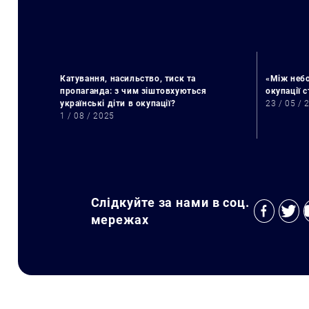
Катування, насильство, тиск та
«Між небо
пропаганда: з чим зіштовхуються
окупації 
українські діти в окупації?
23 / 05 / 
1 / 08 / 2025
Слідкуйте за нами в соц.
мережах