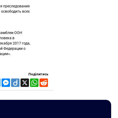
ия преследования
 освободить всех
ссамблеи ООН
ловека в
екабря 2017 года,
ой Федерации о
ации».
Поділитись
Telegram
Messenger
Diigo
X
WhatsApp
Reddit