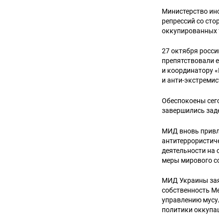
Министерство ин
репрессий со ст
оккупированных т
27 октября росс
препятствовали 
и координатору 
и анти-экстремис
Обеспокоены сег
завершились зад
МИД вновь привл
антитеррористич
деятельности на
меры мирового с
МИД Украины зая
собственность М
управлению мусу
политики оккупа