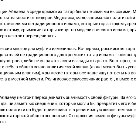
иции Аблаева в среде крымских татар были не самыми высокими. М
стоятельности от лидеров Меджлиса, мало занимался политикой и 
дставителями нетрадиционного ислама, которые год за годом укре
с к этому, крымские татары живут по модели светского ислама, пр
ера не стоит переоценивать.
ексии многое для муфтия изменилось. Во-первых, российская кар
дователей не традиционного для крымских татар ислама – они вы
олуострова, либо не выражать свои взгляды открыто. Во-вторых, н
ти себя в общественно-политической жизни (а она может быть усп
ационным властям), крымские татары все чаще ищут ответы на во
, а в местной мечети. Религиозное самосознание растет, а вместе 
блаеву не стоит переоценивать значимость своей фигуры. За его с
нда, ни заметных свершений, которые могли бы превратить его в б
ше политики он будет примешивать в религиозную жизнь, тем выше
скотатарской общественностью. Отторжения именно фигуры муфти
ята.