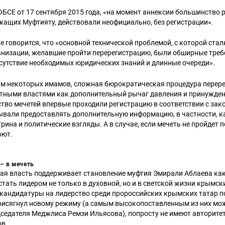
ОБСЕ от 17 сентября 2015 года, «на момент аннексии большинство
жащих Муфтияту, действовали неофициально, без регистрации».
е говорится, что «основной технической проблемой, с которой ста
анизации, желавшие пройти перерегистрацию, были обширные треб
сутствие необходимых юридических знаний и длинные очереди».
ам некоторых имамов, сложная бюрократическая процедура перере
стными властями как дополнительный рычаг давления и принужден
тво мечетей впервые проходили регистрацию в соответствии с за
ывали предоставлять дополнительную информацию, в частности, к
рина и политические взгляды. А в случае, если мечеть не пройдет 
оют.
– в мечеть
ая власть поддерживает становление муфтия Эмирали Аблаева как
тать лидером не только в духовной, но и в светской жизни крымски
 кандидатуры на лидерство среди пророссийских крымских татар по
присягнул новому режиму (а самым высокопоставленным из них мо
седателя Меджлиса Ремзи Ильясова), попросту не имеют авторитет
ов.