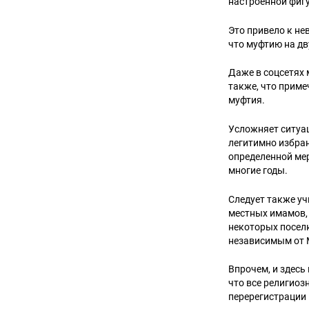
настроенной фиг
Это привело к н
что муфтию на дв
Даже в соцсетях 
также, что прим
муфтия.
Усложняет ситуац
легитимно избран
определенной ме
многие годы.
Следует также уч
местных имамов, 
некоторых поселк
независимым от М
Впрочем, и здесь
что все религиоз
перерегистрации 