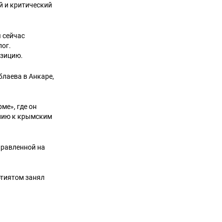
й и критический
я сейчас
лог.
озицию.
блаева в Анкаре,
ме», где он
ению к крымским
правленной на
тиятом занял