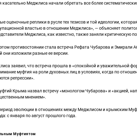
 касательно Меджлиса начали обретать все более систематически
е оценочные реплики в русле тех тезисов и той идеологии, котора
купационной властью в отношении Меджлиса», — объясняет полито
дставители Меджлиса, как известно, также заняли критическую п
этом противостоянии стала встреча Рефата Чубарова и Эмирали А
й они изложили разные ее версии.
лиса заявил, что встреча прошла в «спокойной и уважительной фор
имание муфтия на роли духовных лиц в условиях, когда по отнош
ются репрессии».
уфтий Крыма назвал встречу «монологом Чубарова» и «акцией, на
щественным мнением».
период эволюции в отношениях между Меджлисом и крымским Муф
да: с января по август прошлого года.
ельным Муфтиятом