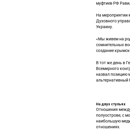
муфтиев РФ Рави
На мероприятии 
Духовного управ
Украину.
«Мы живем на род
сомнительных вое
создание крымск
В тот же день в 
Всемирного конг
назвал позицию 
альтернативный 
На двух стульях
Отношения между 
полуострове, с м
наибольшую медий
отношениях.