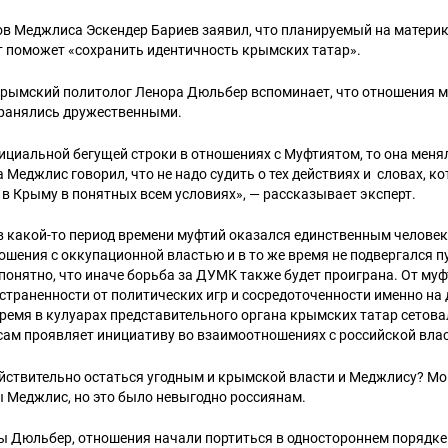
нов Меджлиса Эскендер Бариев заявил, что планируемый на матери
 поможет «сохранить идентичность крымских татар».
 крымский политолог Ленора Дюльбер вспоминает, что отношения 
хранялись дружественными.
фициальной бегущей строки в отношениях с Муфтиятом, то она мен
 Меджлис говорил, что не надо судить о тех действиях и словах, к
 в Крыму в понятных всем условиях», — рассказывает эксперт.
в какой-то период времени муфтий оказался единственным челове
шения с оккупационной властью и в то же время не подвергался 
онятно, что иначе борьба за ДУМК также будет проиграна. От му
траненности от политических игр и сосредоточенности именно на
время в кулуарах представительного органа крымских татар сетова
сам проявляет инициативу во взаимоотношениях с российской вла
йствительно остаться угодным и крымской власти и Меджлису? Мог,
 Меджлис, но это было невыгодно россиянам.
ы Дюльбер, отношения начали портиться в одностороннем порядке: