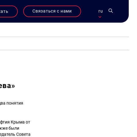
Связаться с нами
ru
жать
ева»
два понятия
уфтия Крыма от
акже были
седатель Совета