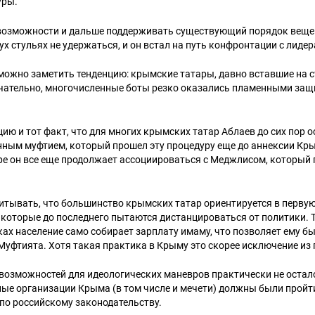
уры.
евозможности и дальше поддерживать существующий порядок вещей
ух стульях не удержаться, и он встал на путь конфронтации с лид
можно заметить тенденцию: крымские татары, давно вставшие на с
ечательно, многочисленные боты резко оказались пламенными за
ию и тот факт, что для многих крымских татар Аблаев до сих пор о
ным муфтием, который прошел эту процедуру еще до аннексии Крым
ре он все еще продолжает ассоциироваться с Меджлисом, который
итывать, что большинство крымских татар ориентируется в первую
которые до последнего пытаются дистанцироваться от политики. Та
ах население само собирает зарплату имаму, что позволяет ему бы
уфтията. Хотя такая практика в Крыму это скорее исключение из 
 возможностей для идеологических маневров практически не остало
ные организации Крыма (в том числе и мечети) должны были пройт
по российскому законодательству.