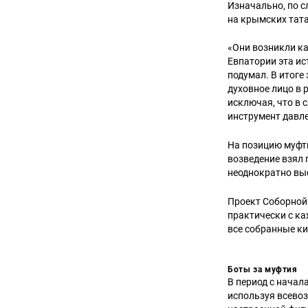
Изначально, по 
на крымских тата
«Они возникли ка
Евпатории эта ис
подумал. В итоге
духовное лицо в 
исключая, что в 
инструмент давл
На позицию муфти
возведение взял 
неоднократно вы
Проект Соборной 
практически с ка
все собранные ки
Боты за муфтия
В период с начал
используя всево