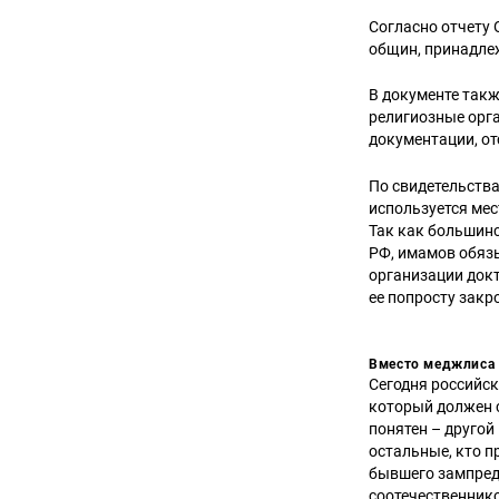
Согласно отчету 
общин, принадле
В документе такж
религиозные орг
документации, от
По свидетельств
используется ме
Так как большинс
РФ, имамов обяз
организации докт
ее попросту закр
Вместо меджлиса 
Сегодня российск
который должен с
понятен – другой
остальные, кто 
бывшего зампред
соотечественник