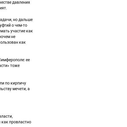
честве давления
ият.
задачи, но дальше
уфтий о чем-то
имать участие как
рочем не
пользован как
Симферополе: ее
асти» тоже
ли по кирпичу
ьству мечети, а
власти,
 как провластно