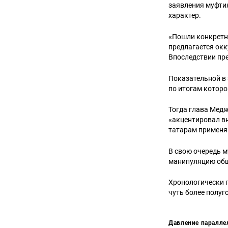
заявления муфтия
характер.
«Пошли конкретны
предлагается ок
Впоследствии пре
Показательной в 
по итогам которо
Тогда глава Медж
«акцентировал вн
татарам применя
В свою очередь м
манипуляцию об
Хронологически 
чуть более полуго
Давление паралл