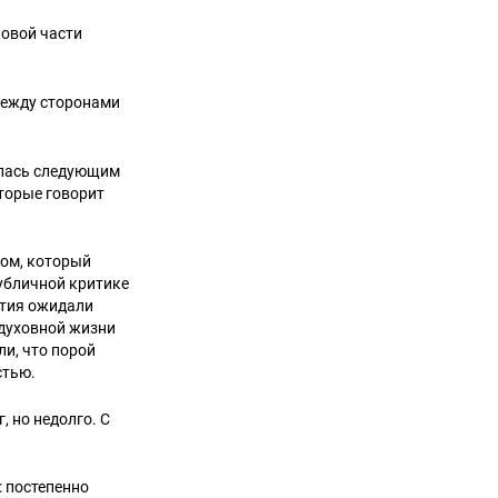
ковой части
между сторонами
ялась следующим
оторые говорит
ком, который
публичной критике
фтия ожидали
 духовной жизни
ли, что порой
стью.
 но недолго. С
 постепенно