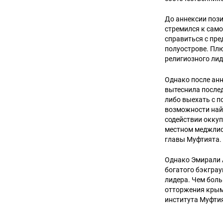
До аннексии поз
стремился к само
справиться с пре
полуострове. Плю
религиозного лид
Однако после анн
вытеснила после
либо выехать с п
возможности най
содействии оккуп
местном меджлисе
главы Муфтията.
Однако Эмирали А
богатого бэкграу
лидера. Чем боль
отторжения крым
института Муфти