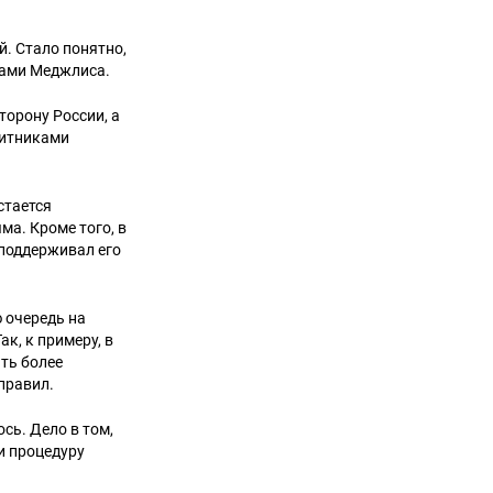
. Стало понятно,
ерами Меджлиса.
торону России, а
щитниками
стается
а. Кроме того, в
 поддерживал его
 очередь на
к, к примеру, в
ть более
правил.
сь. Дело в том,
и процедуру