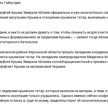
ль Гайнутдин.
муфтий Крыма Эмирали Аблаев официально и уже окончательно оз
ления мусульман Крыма в отношении крымских татар, выехавших 
ине, и никто не должен думать о том, чтобы покинуть ее для участ
нных формированиях за пределами Крыма», — заявил тогда Аблаев
отатарского батальона.
Геническом районе Херсонской области прошло заседание координа
ресса крымских татар. На заседании зампредседателя Меджлиса И
муфтия Крыма Эмирали Аблаева коллаборационистской и призвал 
Муфтият Крыма на материковой Украине.
лидерами крымских татар, которые выехали на материк, и теми, к
омента оккупации только ухудшались. Однако именно сейчас конф
ную огласку и, судя по всему, свидетельствует об окончательном 