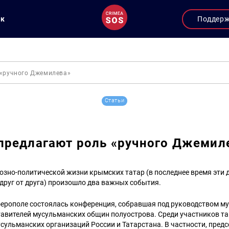
ук
Поддер
«ручного Джемилева»
Статьи
предлагают роль «ручного Джемил
озно-политической жизни крымских татар (в последнее время эти 
друг от друга) произошло два важных события.
ферополе состоялась конференция, собравшая под руководством м
ставителей мусульманских общин полуострова. Среди участников т
сульманских организаций России и Татарстана. В частности, пред