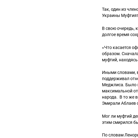
Так, один из чле
Украины Муфтият
В свою очередь,
долгое время со
«Что касается о
образом. Сначала
муфтий, находясь
Иными словами, 
поддерживал отно
Меджлиса. Было п
максимальной отс
народа. В то же 
Эмирали Аблаев 
Мог ли муфтий де
этим смирился бы
По словам Ленор