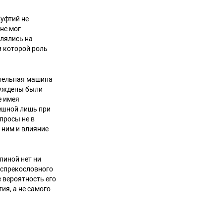
уфтий не
не мог
плялись на
и которой роль
ательная машина
нуждены были
е имея
ешной лишь при
просы не в
с ним и влияние
пиной нет ни
еспрекословного
 вероятность его
я, а не самого