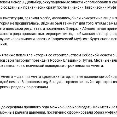
словам Леноры Дюльбер, оккупационные власти использовали в ка
р созданный практически сразу после аннексии Таврический Муфт
к институция, заявили о себе, назвались, были конкретные лица и 
тория не продвигалась. Видимо был тайм-аут для того, чтобы сам м
 это дало свой результат, и постепенно Эмирали Аблаев начал прин
разного рода провластных мероприятиях», — объясняет эксперт, вп
случае нелояльности властям Таврический Муфтият будет снова ис
ения.
я также повлияла история со строительством Соборной мечети в 
под свой патронат президент России Владимир Путин. Местные «вл
сказывались о всяческой поддержке строительства мечети.
мечети — давняя мечта крымских татар, и на ее возведение собира
ждой семьи. В прошлом году был дан торжественный старт строител
рпичи раздали по регионам.
а до середины прошлого года можно было наблюдать, как местные 
Искать:
зможные рычаги давления, постепенно сформировали образ муфтия