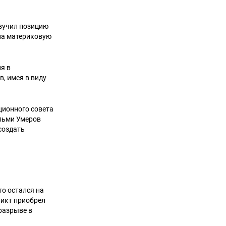
вучил позицию
на материковую
ия в
, имея в виду
ционного совета
льми Умеров
создать
то остался на
ликт приобрел
разрыве в