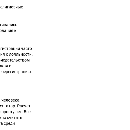
 религиозных
лкивались
ования к
гистрации часто
ия к лояльности.
конодательством
акая в
перерегистрацию,
 человека,
х татар. Расчет
просту нет. Все
жно считать
а среди