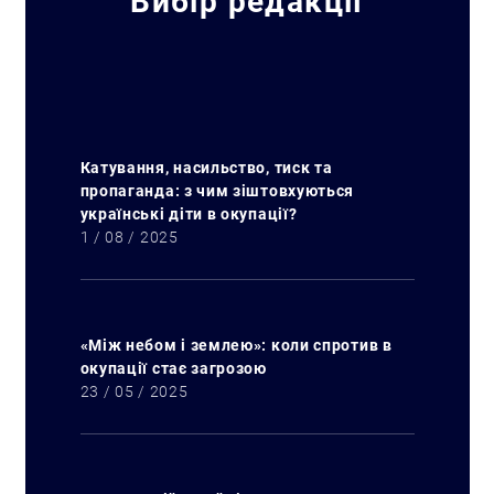
Вибір редакції
Катування, насильство, тиск та
пропаганда: з чим зіштовхуються
українські діти в окупації?
1 / 08 / 2025
«Між небом і землею»: коли спротив в
окупації стає загрозою
23 / 05 / 2025
Искать: