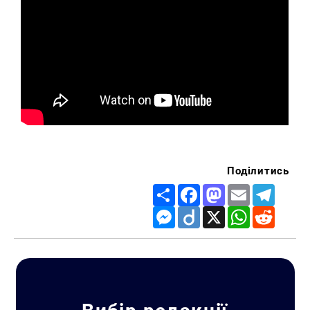
Поділитись
Share
Facebook
Mastodon
Email
Telegr
Messenger
Diigo
X
WhatsApp
Reddit