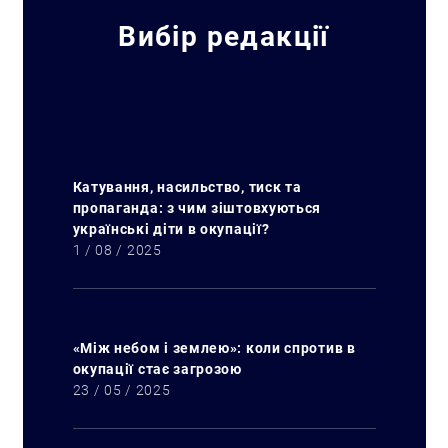
Вибір редакції
Катування, насильство, тиск та
пропаганда: з чим зіштовхуються
українські діти в окупації?
1 / 08 / 2025
«Між небом і землею»: коли спротив в
окупації стає загрозою
23 / 05 / 2025