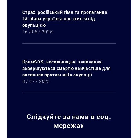
Страх, російський гімн та пропаганда:
18-річна українка про життя під
окупацією
16 / 06 / 2025
Искать:
КримSOS: насильницькі зникнення
завершуються смертю найчастіше для
активних противників окупації
3 / 07 / 2025
Слідкуйте за нами в соц.
мережах