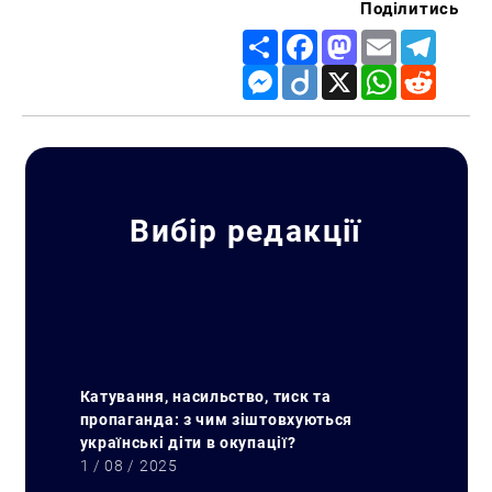
Поділитись
Share
Facebook
Mastodon
Email
Telegr
Messenger
Diigo
X
WhatsApp
Reddit
Вибір редакції
Катування, насильство, тиск та
пропаганда: з чим зіштовхуються
українські діти в окупації?
1 / 08 / 2025