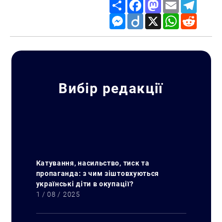
Share
Facebook
Mastodon
Email
Telegr
Messenger
Diigo
X
WhatsApp
Reddit
Вибір редакції
Катування, насильство, тиск та
пропаганда: з чим зіштовхуються
українські діти в окупації?
1 / 08 / 2025