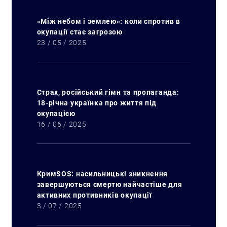
«Між небом і землею»: коли спротив в
окупації стає загрозою
23 / 05 / 2025
Страх, російський гімн та пропаганда:
18-річна українка про життя під
окупацією
Искать:
16 / 06 / 2025
КримSOS: насильницькі зникнення
завершуються смертю найчастіше для
активних противників окупації
3 / 07 / 2025