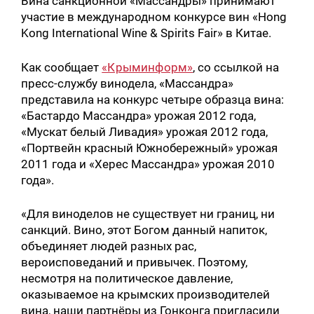
Вина санкционной «Массандры» принимают
участие в международном конкурсе вин «Hong
Kong International Wine & Spirits Fair» в Китае.
Как сообщает
«Крыминформ»
, со ссылкой на
пресс-службу винодела, «Массандра»
представила на конкурс четыре образца вина:
«Бастардо Массандра» урожая 2012 года,
«Мускат белый Ливадия» урожая 2012 года,
«Портвейн красный Южнобережный» урожая
2011 года и «Херес Массандра» урожая 2010
года».
«Для виноделов не существует ни границ, ни
санкций. Вино, этот Богом данный напиток,
объединяет людей разных рас,
вероисповеданий и привычек. Поэтому,
несмотря на политическое давление,
оказываемое на крымских производителей
вина, наши партнёры из Гонконга пригласили