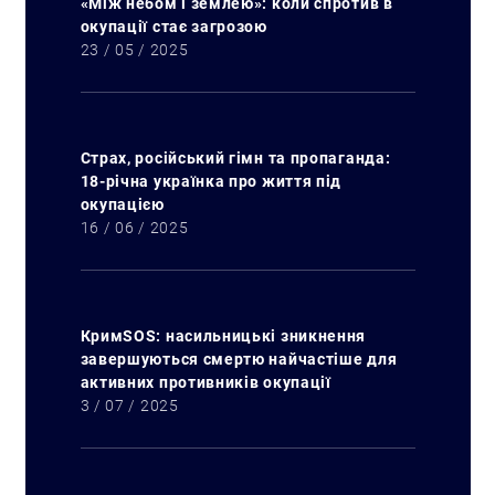
«Між небом і землею»: коли спротив в
окупації стає загрозою
23 / 05 / 2025
Страх, російський гімн та пропаганда:
18-річна українка про життя під
окупацією
16 / 06 / 2025
КримSOS: насильницькі зникнення
завершуються смертю найчастіше для
активних противників окупації
3 / 07 / 2025